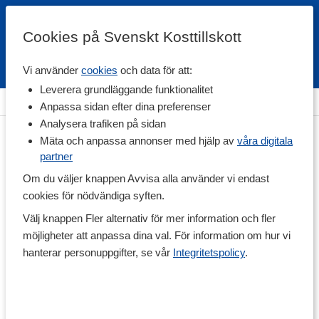
Cookies på Svenskt Kosttillskott
Vi använder
cookies
och data för att:
Fri frakt
Snabb leverans
Kundklubb
Leverera grundläggande funktionalitet
Hem
>
Vitaminer & Mineraler
>
Vitaminer
>
K-vitamin
Anpassa sidan efter dina preferenser
Analysera trafiken på sidan
Mäta och anpassa annonser med hjälp av
våra digitala
partner
Om du väljer knappen Avvisa alla använder vi endast
cookies för nödvändiga syften.
Välj knappen Fler alternativ för mer information och fler
möjligheter att anpassa dina val. För information om hur vi
hanterar personuppgifter, se vår
Integritetspolicy
.