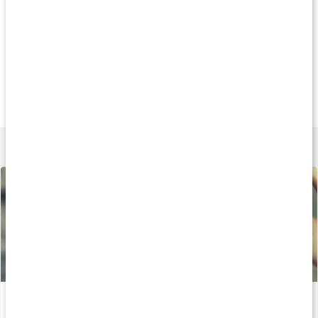
Andra har köpt
Andra har köpt
Andra har köp
289 kr
412 kr
265 k
Collagen Powder
Collagen Vegan
Vegan Collagen
300 g
150 g
50 caps
Lär dig mer
Bästa kosttillskotten för hud, hår och naglar
Läs artikel