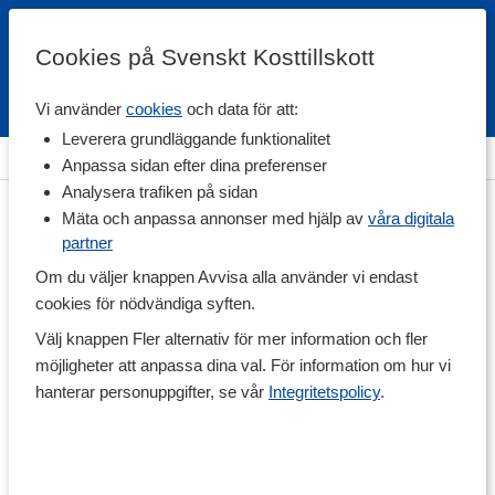
Cookies på Svenskt Kosttillskott
Vi använder
cookies
och data för att:
Fri frakt
Snabb leverans
Kundklubb
Leverera grundläggande funktionalitet
Hem
>
Hälsa
>
Kollagen
Anpassa sidan efter dina preferenser
Analysera trafiken på sidan
Mäta och anpassa annonser med hjälp av
våra digitala
partner
Om du väljer knappen Avvisa alla använder vi endast
cookies för nödvändiga syften.
Välj knappen Fler alternativ för mer information och fler
möjligheter att anpassa dina val. För information om hur vi
hanterar personuppgifter, se vår
Integritetspolicy
.