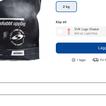
2 kg
Köp till
SVK Logo Shaker
800 ml, Light Pink
I lager
Fri f