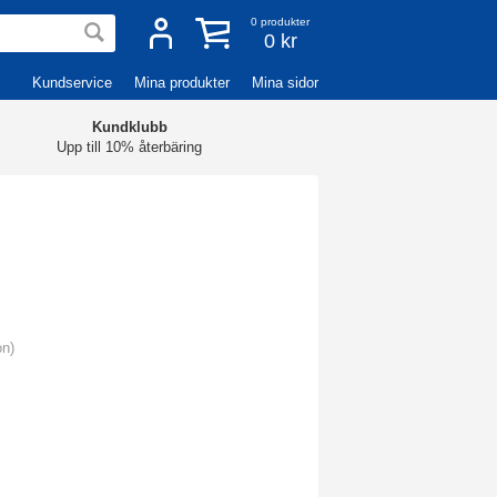
0
produkter
0 kr
Kundservice
Mina produkter
Mina sidor
Kundklubb
Upp till 10% återbäring
on)