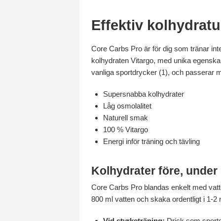
Effektiv kolhydrat
Core Carbs Pro är för dig som tränar int
kolhydraten Vitargo, med unika egenskape
vanliga sportdrycker (1), och passerar 
Supersnabba kolhydrater
Låg osmolalitet
Naturell smak
100 % Vitargo
Energi inför träning och tävling
Kolhydrater före, under 
Core Carbs Pro blandas enkelt med vatten
800 ml vatten och skaka ordentligt i 1-2
Vid styrketräning:
Drick som sportdr