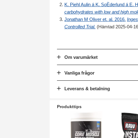
K. Piehl Aulin á K. SoÈderlund á E. 
carbohydrates with low and high mo
Jonathan M Oliver et. al. 2016.
Inges
Controlled Trial.
(Hämtad 2025-04-16
Om varumärket
Vanliga frågor
Leverans & betalning
Produkttips