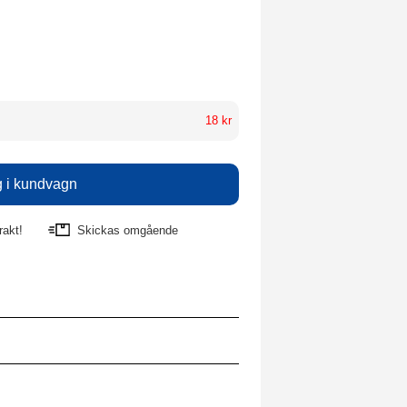
18 kr
rakt!
Skickas omgående