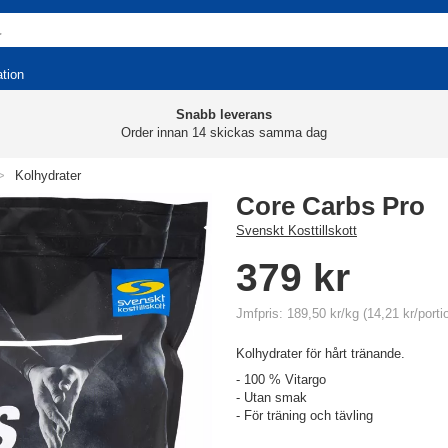
ation
Snabb leverans
Order innan 14 skickas samma dag
>
Kolhydrater
Core Carbs Pro
Svenskt Kosttillskott
379 kr
Jmfpris: 189,50 kr/kg (14,21 kr/porti
Kolhydrater för hårt tränande.
- 100 % Vitargo
- Utan smak
- För träning och tävling