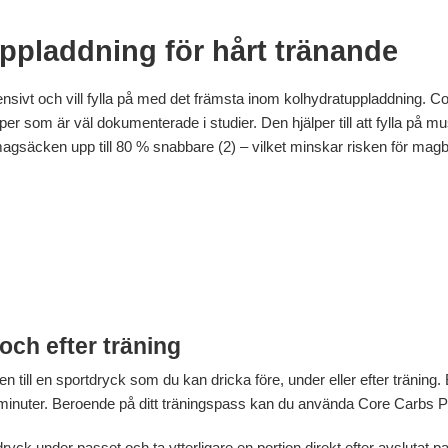
uppladdning för hårt tränande
ensivt och vill fylla på med det främsta inom kolhydratuppladdning. C
r som är väl dokumenterade i studier. Den hjälper till att fylla på m
magsäcken upp till 80 % snabbare (2) – vilket minskar risken för mag
och efter träning
 till en sportdryck som du kan dricka före, under eller efter träning.
 minuter. Beroende på ditt träningspass kan du använda Core Carbs Pr
yck under passet och ta ytterligare en portion direkt efter avslutat p