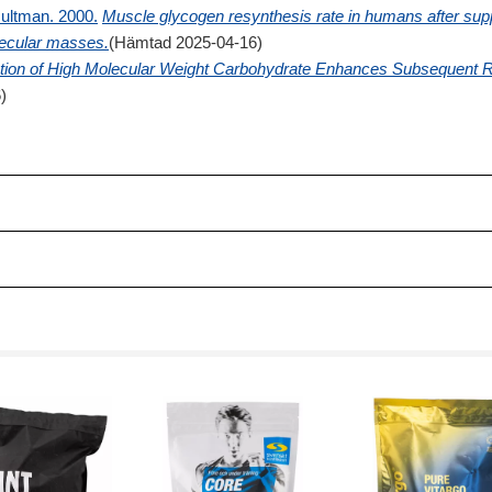
Hultman. 2000.
Muscle glycogen resynthesis rate in humans after supp
lecular masses.
(Hämtad 2025-04-16)
tion of High Molecular Weight Carbohydrate Enhances Subsequent
)