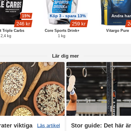
15%
Köp 3 - spara 13%
Andra har
246 kr
259 kr
2
t Triple Carbs
Core Sports Drink+
Vitargo Pure
2,4 kg
1 kg
Lär dig mer
ater viktiga
Stor guide: Det här ä
Läs artikel