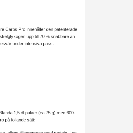
ore Carbs Pro innehåller den patenterade
uskelglykogen upp till 70 % snabbare än
besvär under intensiva pass.
 Blanda 1,5 dl pulver (ca 75 g) med 600-
o på följande sätt:
ass, gärna tillsammans med protein. I en