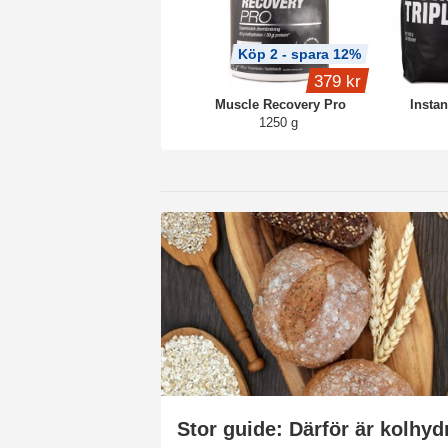
Köp 2 - spara 12%
379 kr
Muscle Recovery Pro
Instan
1250 g
Stor guide: Därför är kolhydr