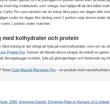
ter med hög molekylvikt, som vitargo, kan hjälpa till att öka både kraft
ore Carbs Pro vara utmärkt när du tränar flera pass om dagen eller ko
ligen under tre dagar före tävling samt 1 portion varje timme under tä
re samt 1 portion under matchen.
 med kolhydrater och protein
r hård träning är det viktigt att fylla på med kolhydrater, men om du vi
ore Protein Pro
. Genom att blanda dessa skapar du enkelt en gainer 
 att återuppbygga muskler, fylla på glykogenlager och förbereda sig in
?
Testa
Core Muscle Recovery Pro
– en produkt med vasslehydrolysa
rlund. 2000.
Improved Gastric Emptying Rate in Humans of a Unique