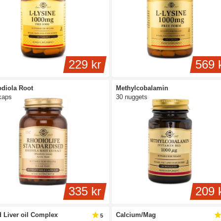
229 kr
569 
diola Root
Methylcobalamin
kaps
30 nuggets
335 kr
209 
 Liver oil Complex
Calcium/Mag
5