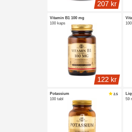
207 kr
Vitamin B1 100 mg
Vit
100 kaps
100
122 kr
Potassium
Liq
2.5
100 tabl
59 