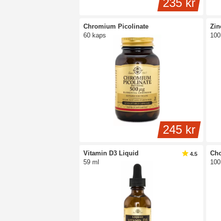
235 kr
Chromium Picolinate
Zin
60 kaps
100
245 kr
Vitamin D3 Liquid
Cho
4.5
59 ml
100