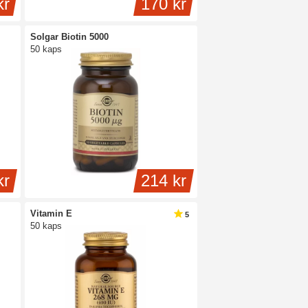
kr
170 kr
Solgar Biotin 5000
50 kaps
kr
214 kr
Vitamin E
5
50 kaps