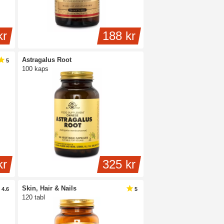
kr
188 kr
Astragalus Root
5
100 kaps
kr
325 kr
Skin, Hair & Nails
4.6
5
120 tabl