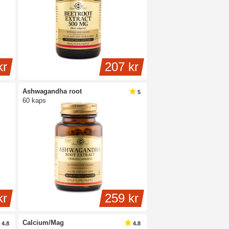
kr
207 kr
Ashwagandha root
5
60 kaps
kr
259 kr
Calcium/Mag
4.8
4.8