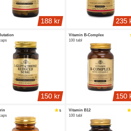
188 kr
235 
lutation
Vitamin B-Complex
kaps
100 tabl
150 kr
150 
rin
Vitamin B12
5
kaps
100 tabl