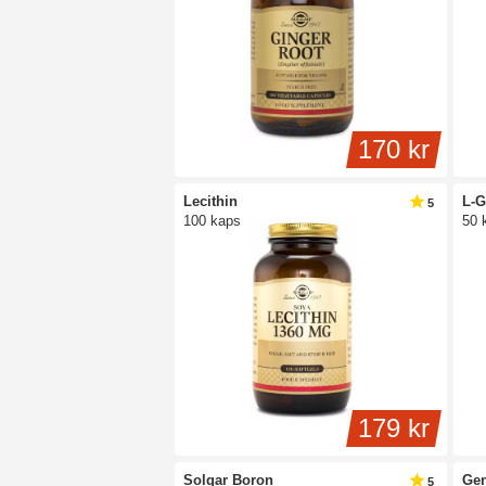
170 kr
Lecithin
L-G
5
100 kaps
50 
179 kr
Solgar Boron
Gen
5