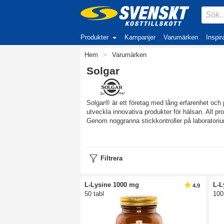
Produkter
Kampanjer
Varumärken
Inspir
Hem
>
Varumärken
Solgar
Solgar® är ett företag med lång erfarenhet och
utveckla innovativa produkter för hälsan. All pro
Genom noggranna stickkontroller på laboratorium
Prisbelönta produkter
Genom åren har Solgar® vunnit flera priser och 
Inga produkter är testade på djur och största d
Filtrera
Solgar® B12 och Solgar® Boron. Deras järntills
Som ett led i Solgars helhetstänk var de även 
L-Lysine 1000 mg
L-L
4.9
är naturlig och förbättrar upplösningen av tablet
50 tabl
100