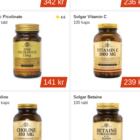
342 kr
236 
c Picolinate
Solgar Vitamin C
4.5
 tabl
100 kaps
141 kr
239 
line
Solgar Betaine
 kaps
100 tabl