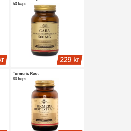
50 kaps
kr
229 kr
Turmeric Root
60 kaps