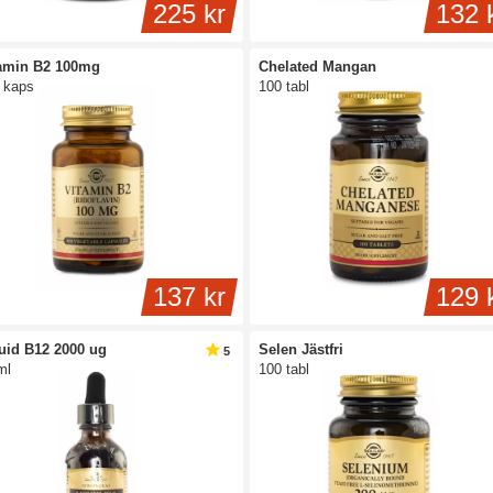
225 kr
132 
amin B2 100mg
Chelated Mangan
 kaps
100 tabl
137 kr
129 
uid B12 2000 ug
Selen Jästfri
5
ml
100 tabl