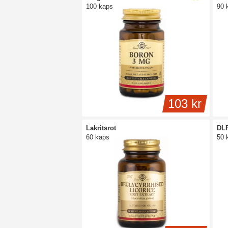
100 kaps
90 
103 kr
Lakritsrot
DL
60 kaps
50 