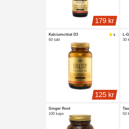
179 kr
Kalciumcitrat D3
L-G
5
60 tabl
30 
125 kr
Ginger Root
Tau
100 kaps
50 