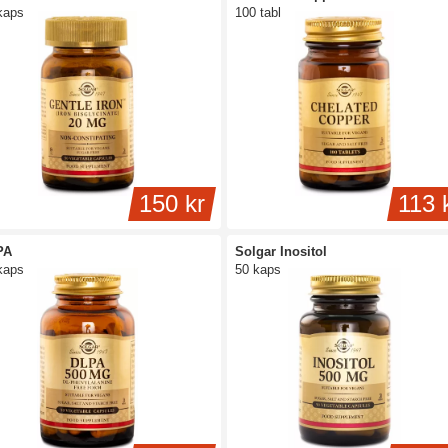
kaps
100 tabl
150 kr
113 
PA
Solgar Inositol
kaps
50 kaps