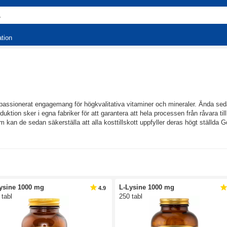
ation
 passionerat engagemang för högkvalitativa vitaminer och mineraler. Ända sed
duktion sker i egna fabriker för att garantera att hela processen från råvara til
 kan de sedan säkerställa att alla kosttillskott uppfyller deras högt ställda
utmärkelser för sina produkter och som företag. I sortimentet finns kosttills
elen av produktsortimentet är vegetabiliskt. Till några av de populäraste kos
kott som är milt och skonsamt för magen, Solgar® Gentle Iron, är också ett m
en av de första företagen som använde sig av aqueous-dragerade tabletter. De
ysine 1000 mg
L-Lysine 1000 mg
4.9
ten, vilket i sin tur gör att näringsämnena lättare tas upp i mag- och tarmkana
 tabl
250 tabl