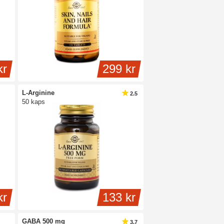
kr
299 kr
L-Arginine
2.5
50 kaps
kr
133 kr
GABA 500 mg
3.7