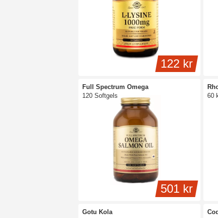
122 kr
Full Spectrum Omega
Rho
120 Softgels
60 
501 kr
Gotu Kola
Cod