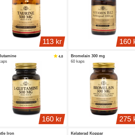
113 kr
160 
lutamine
Bromelain 300 mg
4.8
kaps
60 kaps
160 kr
275 
tle Iron
Kelaterad Koppar