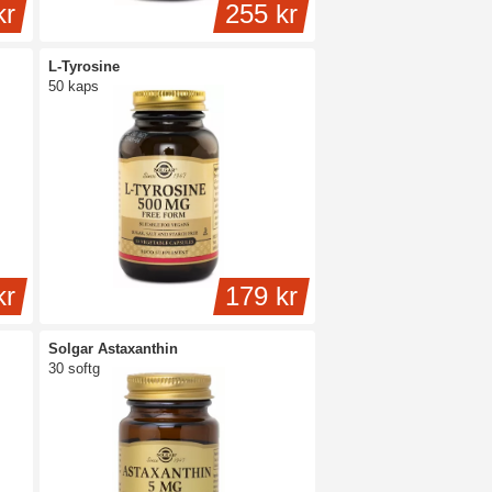
kr
255 kr
L-Tyrosine
50 kaps
kr
179 kr
Solgar Astaxanthin
30 softg