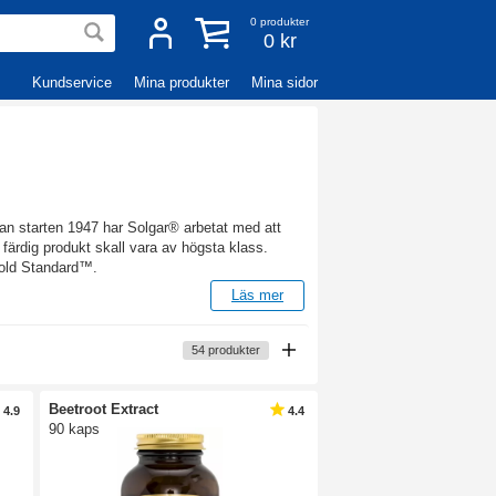
0
produkter
0 kr
Kundservice
Mina produkter
Mina sidor
an starten 1947 har Solgar® arbetat med att
l färdig produkt skall vara av högsta klass.
 Gold Standard™.
Läs mer
kott som är ekologiska, vegan och vegetariska.
ttillskotten genom åren hör Solgar® Magnesium,
54
produkter
ycket uppskattat kosttillskott.
tta är en typ av vattenbaserad försegling som
Beetroot Extract
4.9
4.4
len.
90 kaps