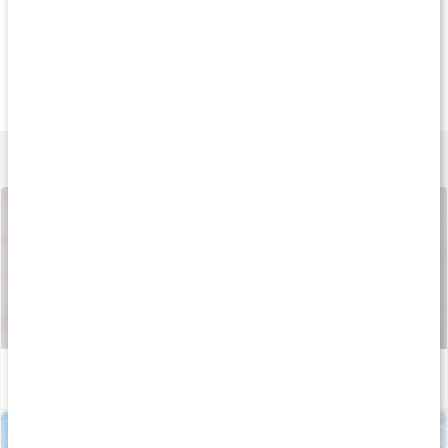
Köp 3 - spara 10%
Prisvärt
Köp 4 - spara 16
159 kr
155 kr
279 k
Vitamin C 1000+
Vitamin C Pulver
Vitamin C pH-Neut
90 tabl
250 g
250 g
Lär dig mer
Så tillverkas våra kapslar och tabletter
Läs artikel