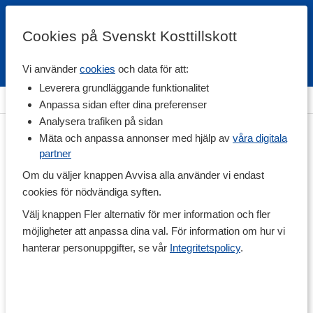
Cookies på Svenskt Kosttillskott
Vi använder
cookies
och data för att:
Fri frakt
Snabb leverans
Kundklubb
Leverera grundläggande funktionalitet
Hem
>
Vitaminer & Mineraler
>
Vitaminer
>
C-vitamin
Anpassa sidan efter dina preferenser
Analysera trafiken på sidan
Mäta och anpassa annonser med hjälp av
våra digitala
partner
Om du väljer knappen Avvisa alla använder vi endast
cookies för nödvändiga syften.
Välj knappen Fler alternativ för mer information och fler
möjligheter att anpassa dina val. För information om hur vi
hanterar personuppgifter, se vår
Integritetspolicy
.