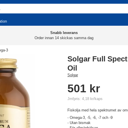
ation
Snabb leverans
Order innan 14 skickas samma dag
ga-3
Solgar Full Spe
Oil
Solgar
501 kr
Jmfpris: 4,18 kr/kaps
Fiskolja med hela spektrumet av ome
- Omega-3, -5, -6, -7 och -9
- Utan bismak
- För allmänhälsan