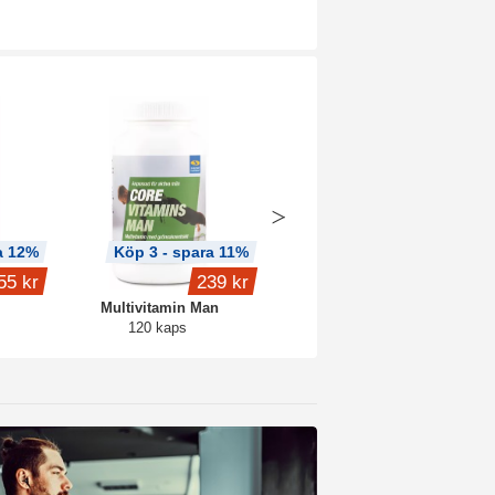
a 12%
Köp 3 - spara 11%
Köp 3 - spara 10%
55 kr
239 kr
479 kr
Multivitamin Man
Q10 300
120 kaps
60 kaps