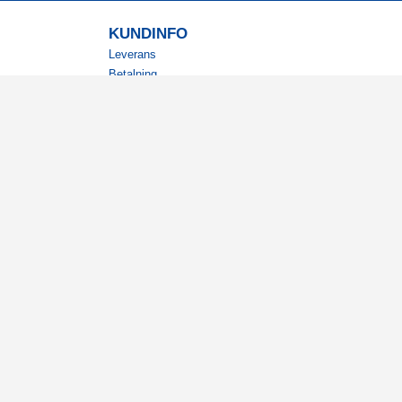
KUNDINFO
Leverans
Betalning
Returer
Köpvillkor
Kundklubb
Studentrabatt
Militärrabatt
Kontaktuppgifter Läkemedelsverket