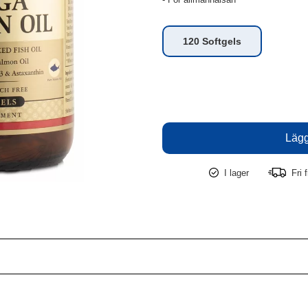
120 Softgels
I lager
Fri f