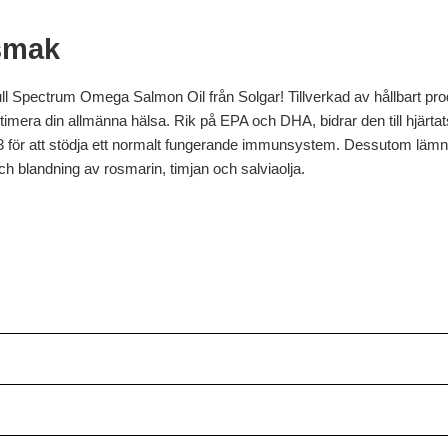
rsmak
Full Spectrum Omega Salmon Oil från Solgar! Tillverkad av hållbart pr
timera din allmänna hälsa. Rik på EPA och DHA, bidrar den till hjärta
 D3 för att stödja ett normalt fungerande immunsystem. Dessutom lä
ch blandning av rosmarin, timjan och salviaolja.