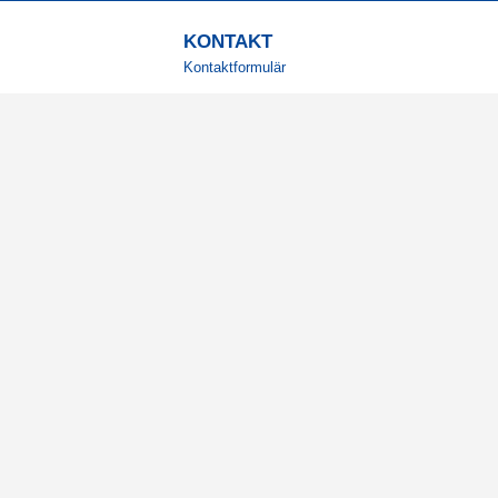
KONTAKT
Kontaktformulär
TELEFON
0220601001
Vardagar: 09:00-12:00
E-POST
info@svensktkosttillskott.se
MINA SIDOR
Logga in