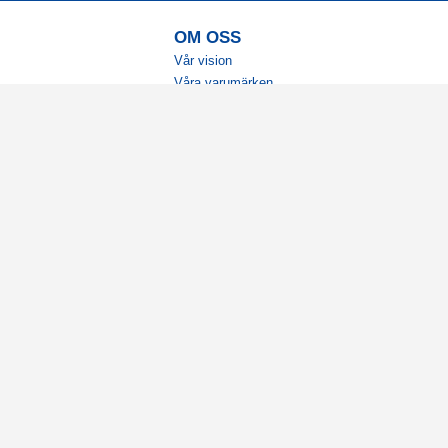
OM OSS
Vår vision
Våra varumärken
Vår historia
Tillgänglighet
Återförsäljare
Karriär
Samarbeten
Ambassadörsteam