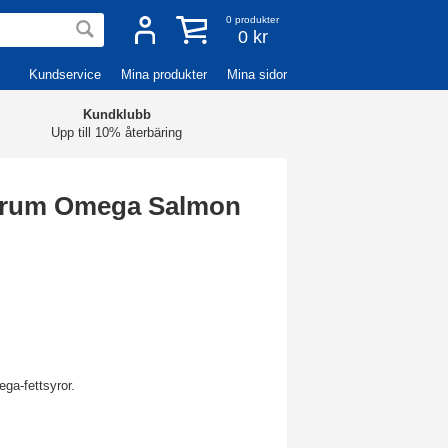
0
produkter
0 kr
Kundservice
Mina produkter
Mina sidor
Kundklubb
Upp till 10% återbäring
ctrum Omega Salmon
ga-fettsyror.