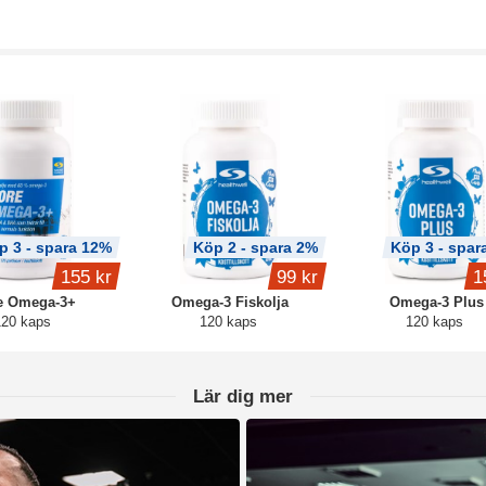
p 3 - spara 12%
Köp 2 - spara 2%
Köp 3 - spar
155 kr
99 kr
1
e Omega-3+
Omega-3 Fiskolja
Omega-3 Plus
120 kaps
120 kaps
120 kaps
Lär dig mer