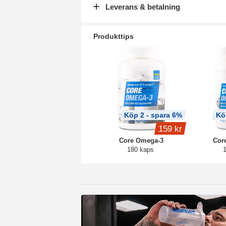
Leverans & betalning
Produkttips
Köp 2 - spara 6%
Kö
159 kr
Core Omega-3
Cor
180 kaps