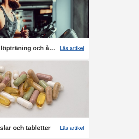
Så kan du boosta din löpträning och återhämtning med kosttillskott
Läs artikel
slar och tabletter
Läs artikel