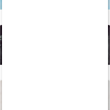
Vad är elektrolyter?
Läs artikel
Så kan du boosta din löpträning och återhämtning med kosttillskott
Läs artikel