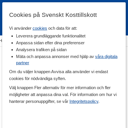
Cookies på Svenskt Kosttillskott
Vi använder
cookies
och data för att:
Fri frakt
Snabb leverans
Kundklubb
Leverera grundläggande funktionalitet
Hem
>
Träningstillskott
>
Under Träning
>
Vätskeersättning
Anpassa sidan efter dina preferenser
Analysera trafiken på sidan
Mäta och anpassa annonser med hjälp av
våra digitala
partner
Om du väljer knappen Avvisa alla använder vi endast
cookies för nödvändiga syften.
Välj knappen Fler alternativ för mer information och fler
möjligheter att anpassa dina val. För information om hur vi
hanterar personuppgifter, se vår
Integritetspolicy
.