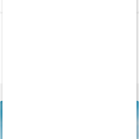
Leverans & betalning
Produkttips
Köp 2 - spara 4%
Köp 3 - spara 9%
Andra har köp
169 kr
209 kr
139 k
Core Electrolytes
MultiMineraler
Elektrolytpulver
130 g
90 kaps
120 g
Lär dig mer