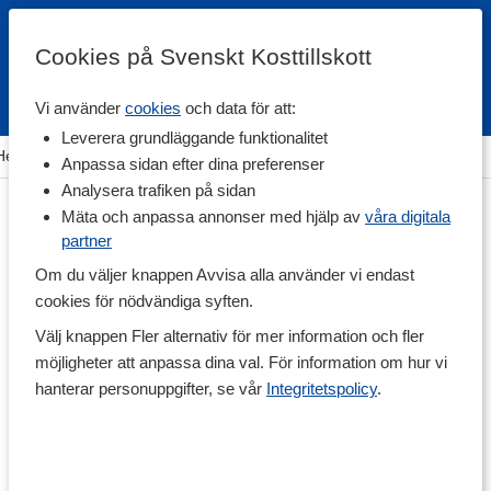
Cookies på Svenskt Kosttillskott
Vi använder
cookies
och data för att:
Fri frakt
Snabb leverans
Kundklubb
Leverera grundläggande funktionalitet
Hem
>
Hälsa
>
Sömn & Avslappning
>
Kosttillskott för sömn
Anpassa sidan efter dina preferenser
Analysera trafiken på sidan
Mäta och anpassa annonser med hjälp av
våra digitala
partner
Om du väljer knappen Avvisa alla använder vi endast
cookies för nödvändiga syften.
Välj knappen Fler alternativ för mer information och fler
möjligheter att anpassa dina val. För information om hur vi
hanterar personuppgifter, se vår
Integritetspolicy
.