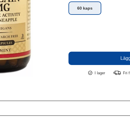
60 kaps
I lager
Fri f