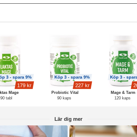
öp 3 - spara 9%
Köp 3 - spara 9%
Köp 3 - spar
179 kr
227 kr
2
ktas Mage
Probiotic Vital
Mage & Tarm
90 tabl
90 kaps
120 kaps
Lär dig mer