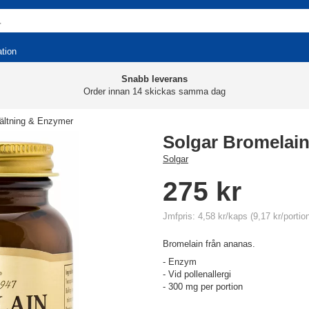
ation
Snabb leverans
Order innan 14 skickas samma dag
ltning & Enzymer
Solgar Bromelai
Solgar
275 kr
Jmfpris: 4,58 kr/kaps (9,17 kr/portio
Bromelain från ananas.
- Enzym
- Vid pollenallergi
- 300 mg per portion