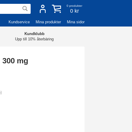
0
produkter
0 kr
Kundservice
Mina produkter
Mina sidor
Kundklubb
Upp till 10% återbäring
n 300 mg
n)