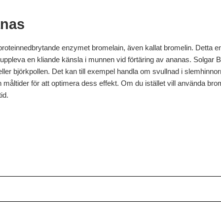
anas
proteinnedbrytande enzymet bromelain, även kallat bromelin. Detta 
an uppleva en kliande känsla i munnen vid förtäring av ananas. Solg
ller björkpollen. Det kan till exempel handla om svullnad i slemhinnorna
tider för att optimera dess effekt. Om du istället vill använda bromela
id.