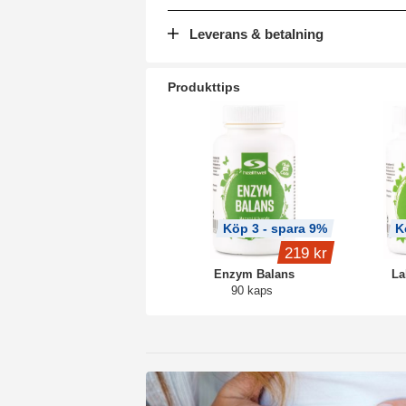
Leverans & betalning
Produkttips
Köp 3 - spara 9%
K
219 kr
Enzym Balans
La
90 kaps