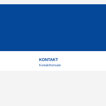
KONTAKT
Kontaktformulär
TELEFON
0220601001
Vardagar: 09:00-12:00
E-POST
info@svensktkosttillskott.se
MINA SIDOR