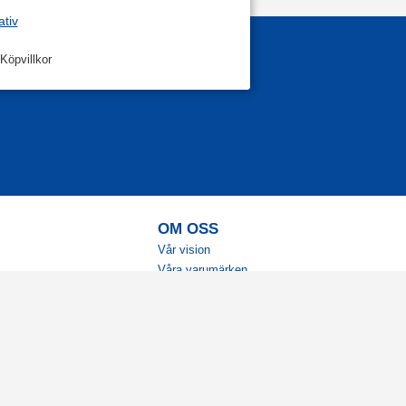
ativ
Köpvillkor
OM OSS
Vår vision
Våra varumärken
Vår historia
Tillgänglighet
Återförsäljare
Karriär
Samarbeten
Ambassadörsteam