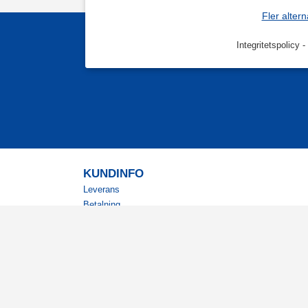
Fler altern
Integritetspolicy
-
KUNDINFO
Leverans
Betalning
Returer
Köpvillkor
Kundklubb
Studentrabatt
Militärrabatt