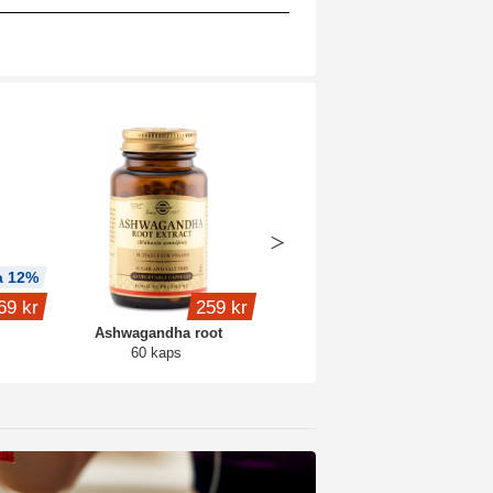
a 12%
Köp 3 - spara 11%
69 kr
259 kr
239 kr
Ashwagandha root
Glukomannan
60 kaps
90 kaps