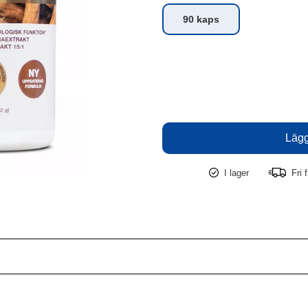
90 kaps
I lager
Fri f