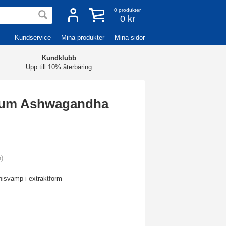
0
produkter
0 kr
Kundservice
Mina produkter
Mina sidor
Kundklubb
Upp till 10% återbäring
mium Ashwagandha
n)
isvamp i extraktform