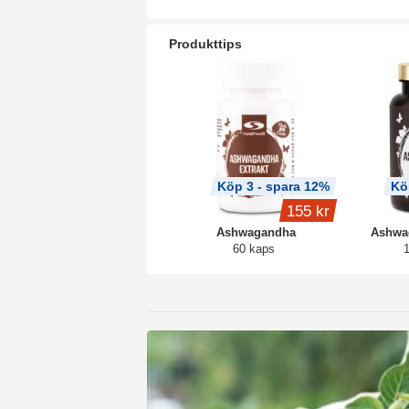
Produkttips
Köp 3 - spara 12%
Kö
155 kr
Ashwagandha
Ashwa
60 kaps