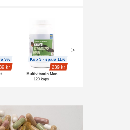
ra 9%
Köp 3 - spara 11%
Köp 2 - spara 6%
89 kr
239 kr
fr.
159 kr
t
Multivitamin Man
Core Creatine
120 kaps
Blue raspberry