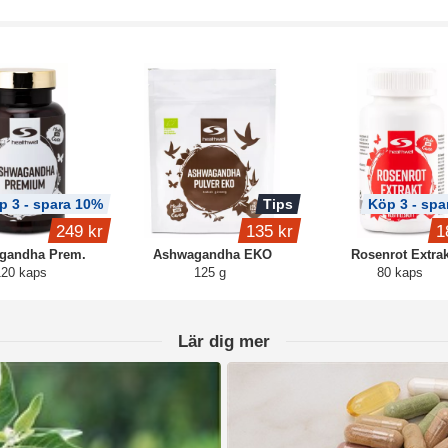
p 3 - spara 10%
Tips
Köp 3 - spa
249 kr
135 kr
1
gandha Prem.
Ashwagandha EKO
Rosenrot Extrak
120 kaps
125 g
80 kaps
Lär dig mer