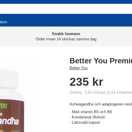
ation
Snabb leverans
Order innan 14 skickas samma dag
Better You Pre
Better You
235 kr
Jmfpris: 2,61 kr/kaps (2,61 kr/portio
Ashwagandha och adaptogenen reish
- Med vitamin B5 och B6
- Kombinerat tillskott
- Lättsvald kapsel