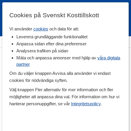
Cookies på Svenskt Kosttillskott
Vi använder
cookies
och data för att:
Fri frakt
Snabb leverans
Kundklubb
Leverera grundläggande funktionalitet
Hem
>
Vitaminer & Mineraler
>
Vitaminer
>
C-vitamin
Anpassa sidan efter dina preferenser
Analysera trafiken på sidan
Mäta och anpassa annonser med hjälp av
våra digitala
partner
Om du väljer knappen Avvisa alla använder vi endast
cookies för nödvändiga syften.
Välj knappen Fler alternativ för mer information och fler
möjligheter att anpassa dina val. För information om hur vi
hanterar personuppgifter, se vår
Integritetspolicy
.