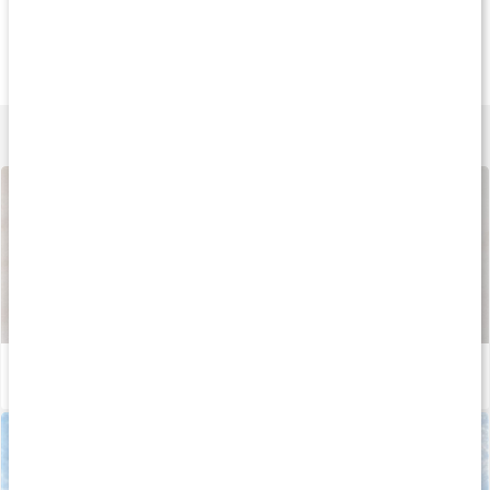
Köp 3 - spara 10%
Prisvärt
Köp 4 - spara 16
159 kr
155 kr
279 k
Vitamin C 1000+
Vitamin C Pulver
Vitamin C pH-Neut
90 tabl
250 g
250 g
Lär dig mer
Så tillverkas våra kapslar och tabletter
Läs artikel