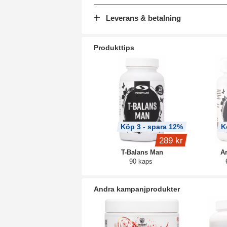
Leverans & betalning
Produkttips
Köp 3 - spara 12%
K
289 kr
T-Balans Man
Ar
90 kaps
Andra kampanjprodukter