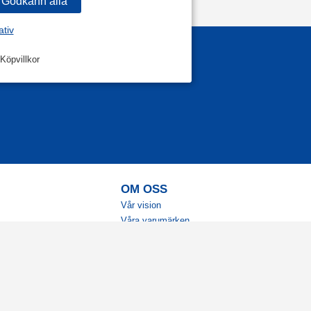
ativ
Köpvillkor
OM OSS
Vår vision
Våra varumärken
Vår historia
Tillgänglighet
Återförsäljare
Karriär
Samarbeten