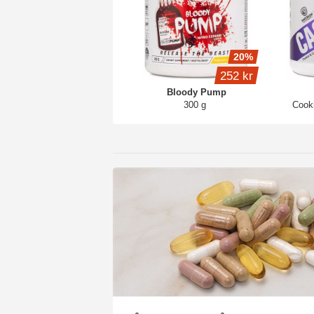
20%
252 kr
Bloody Pump
300 g
Cook