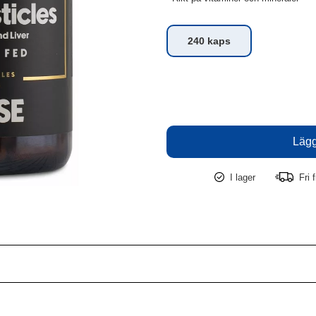
240 kaps
I lager
Fri f