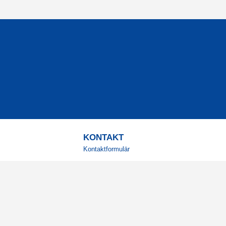
KONTAKT
Kontaktformulär
TELEFON
0220601001
Vardagar: 09:00-12:00
E-POST
info@svensktkosttillskott.se