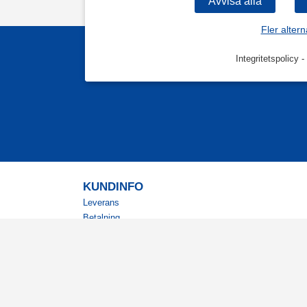
Fler altern
Integritetspolicy
-
KUNDINFO
Leverans
Betalning
Returer
Köpvillkor
Kundklubb
Studentrabatt
Militärrabatt