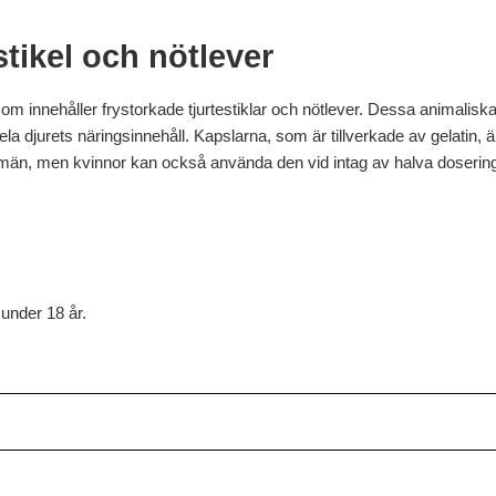
tikel och nötlever
som innehåller frystorkade tjurtestiklar och nötlever. Dessa animaliska 
ela djurets näringsinnehåll. Kapslarna, som är tillverkade av gelatin, är
män, men kvinnor kan också använda den vid intag av halva doserin
under 18 år.