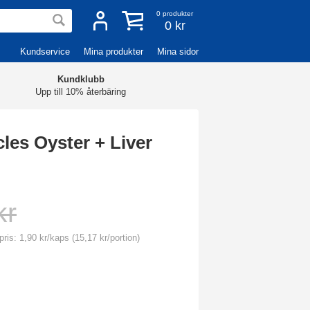
0
produkter
0 kr
Kundservice
Mina produkter
Mina sidor
Kundklubb
Upp till 10% återbäring
les Oyster + Liver
kr
ris: 1,90 kr/kaps (15,17 kr/portion)