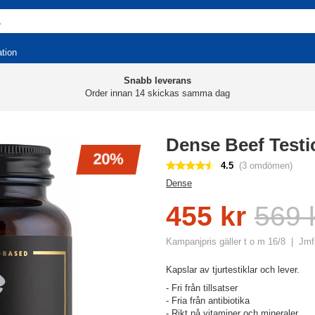
ation
Snabb leverans
Order innan 14 skickas samma dag
Dense Beef Testic
20%
4.5
(3 omdömen)
Dense
455 kr
569 
Kampanjpris gäller t o m 16/8
Jmfp
Kapslar av tjurtestiklar och lever.
- Fri från tillsatser
- Fria från antibiotika
- Rikt på vitaminer och mineraler