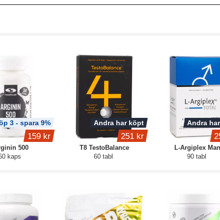
öp 3 - spara 9%
Andra har köpt
Andra har
159 kr
251 kr
2
ginin 500
T8 TestoBalance
L-Argiplex Ma
60 kaps
60 tabl
90 tabl