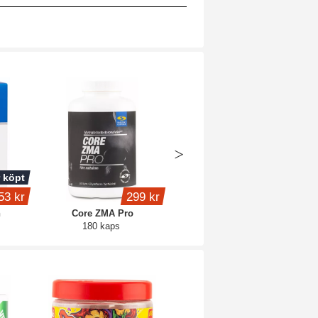
 köpt
Köp 2 - spara 6%
53 kr
299 kr
fr.
159 kr
n
Core ZMA Pro
Core Creatine
180 kaps
Blue raspberry