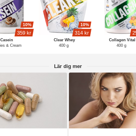
10%
10%
359 kr
314 kr
2
Casein
Clear Whey
Collagen Vital
ies & Cream
400 g
400 g
Lär dig mer