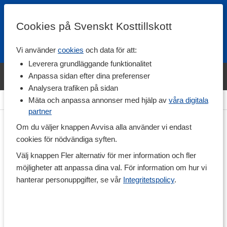
Cookies på Svenskt Kosttillskott
Vi använder
cookies
och data för att:
Fri frakt
Snabb leverans
Kundklubb
Leverera grundläggande funktionalitet
Bara idag! Handla varumärket Svenskt Kosttillskott för 600 kr & få
Anpassa sidan efter dina preferenser
shaker på köpet. »
Analysera trafiken på sidan
Hem
>
Träningstillskott
>
Aminosyror
>
Tyrosin
Mäta och anpassa annonser med hjälp av
våra digitala
partner
Om du väljer knappen Avvisa alla använder vi endast
cookies för nödvändiga syften.
Välj knappen Fler alternativ för mer information och fler
möjligheter att anpassa dina val. För information om hur vi
hanterar personuppgifter, se vår
Integritetspolicy
.