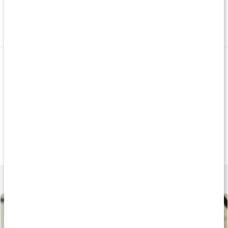
249 kr
269 kr
179 k
Core Tyrosine Caps
Tyrosin 1000
Tyrosin 500
120 kaps
60 tabl
60 kaps
Andra kampanjprodukter
Produkt på köpet
Paket
Produkt på köpe
279 kr
329 kr
219 k
ALC Caps
Skin & Nails+Collagen
BURN GLT-5
120 kaps
Paket
60 kaps
Lär dig mer