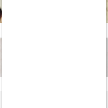
Vad gör aminosyran L-tyrosin?
Läs artikel
Så tillverkas våra kapslar och tabletter
Läs artikel