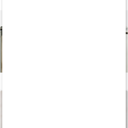
750 g
90 kaps
90 kaps
Lär dig mer
Stor guide om kreatin
Läs artikel