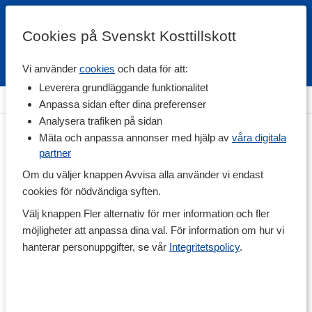
Cookies på Svenskt Kosttillskott
Vi använder
cookies
och data för att:
Fri frakt
Snabb leverans
Kundklubb
Leverera grundläggande funktionalitet
Hem
>
Träningstillskott
>
Före Träning
>
Kreatin
Anpassa sidan efter dina preferenser
Analysera trafiken på sidan
Mäta och anpassa annonser med hjälp av
våra digitala
partner
Om du väljer knappen Avvisa alla använder vi endast
cookies för nödvändiga syften.
Välj knappen Fler alternativ för mer information och fler
möjligheter att anpassa dina val. För information om hur vi
hanterar personuppgifter, se vår
Integritetspolicy
.