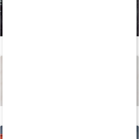
Så kan du boosta din löpträning och återhämtning med kosttillskott
Läs artikel
Så tillverkas våra kapslar och tabletter
Läs artikel