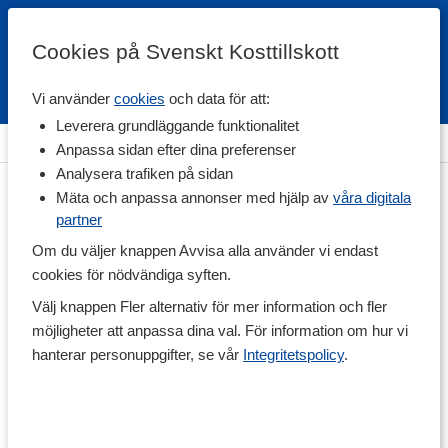
Cookies på Svenskt Kosttillskott
Vi använder
cookies
och data för att:
Fri frakt
Snabb leverans
Kundklubb
Leverera grundläggande funktionalitet
Hem
>
Vitaminer & Mineraler
>
Mineraler
>
Magnesium
Anpassa sidan efter dina preferenser
Analysera trafiken på sidan
Mäta och anpassa annonser med hjälp av
våra digitala
partner
Om du väljer knappen Avvisa alla använder vi endast
cookies för nödvändiga syften.
Välj knappen Fler alternativ för mer information och fler
möjligheter att anpassa dina val. För information om hur vi
hanterar personuppgifter, se vår
Integritetspolicy
.