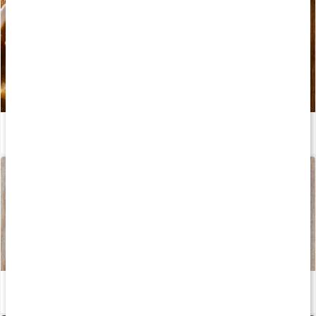
Recept: Fettförbrännande chiligryta på högrev
Läs artikel
Recept: Pasta carbonara med ärtor
Läs artikel