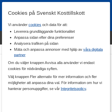
Cookies på Svenskt Kosttillskott
Vi använder
cookies
och data för att:
Fri frakt
Snabb leverans
Kundklubb
Leverera grundläggande funktionalitet
Bara idag! Handla varumärket Svenskt Kosttillskott för 600 kr & få
Anpassa sidan efter dina preferenser
shaker på köpet. »
Analysera trafiken på sidan
Hem
>
Livsmedel
>
Till Skafferiet
>
Salt
Mäta och anpassa annonser med hjälp av
våra digitala
partner
Om du väljer knappen Avvisa alla använder vi endast
cookies för nödvändiga syften.
Välj knappen Fler alternativ för mer information och fler
möjligheter att anpassa dina val. För information om hur vi
hanterar personuppgifter, se vår
Integritetspolicy
.