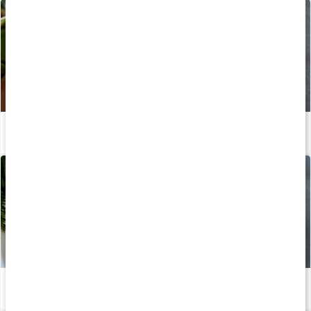
Recept: Torsk med pepparrotssås & potatis
Läs artikel
Recept: Proteinrika laxbiffar
Läs artikel