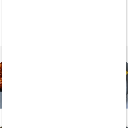
Andra har köpt
Andra har köpt
Andra har köp
89 kr
62 kr
209 k
Havssalt Finmalet
Havssalt Grovmalet
Finkornigt salt
227 g
227 g
737 g
Lär dig mer
Recept: Kalorisnål chili con carne
Läs artikel