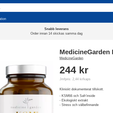
ation
Snabb leverans
Order innan 14 skickas samma dag
MedicineGarden
MedicineGarden
244 kr
Jmfpris: 2,44 kr/kaps
Kliniskt dokumenterat tillskott.
- KSM66 och Safr’inside
- Ekologiskt extrakt
- Stress och välbefinnande