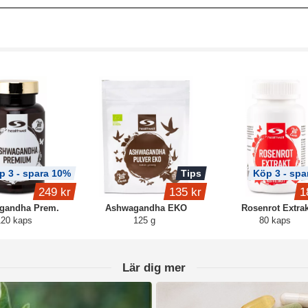
p 3 - spara 10%
Tips
Köp 3 - spa
249 kr
135 kr
1
gandha Prem.
Ashwagandha EKO
Rosenrot Extrak
120 kaps
125 g
80 kaps
Lär dig mer