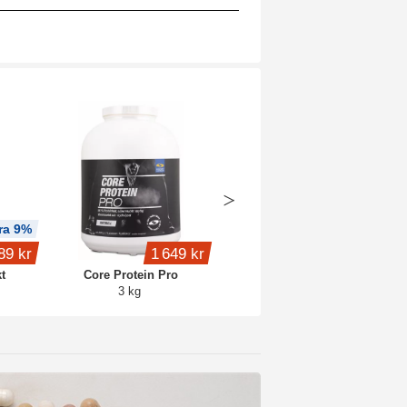
ra 9%
Köp 3 - spara 8%
89 kr
1 649 kr
299 kr
t
Core Protein Pro
Creatine Caps Pro
3 kg
120 kaps