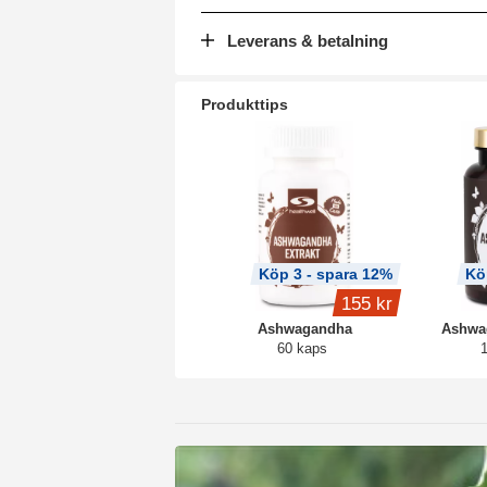
Leverans & betalning
Produkttips
Köp 3 - spara 12%
Kö
155 kr
Ashwagandha
Ashwa
60 kaps