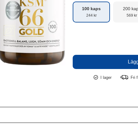
100 kaps
200 ka
244 kr
569 kr
I lager
Fri f