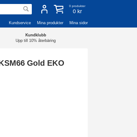
0
produkter
0 kr
Kundservice
Mina produkter
Mina sidor
Kundklubb
Upp till 10% återbäring
 KSM66 Gold EKO