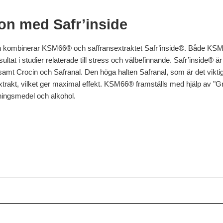
on med Safr’inside
ombinerar KSM66® och saffransextraktet Safr’inside®. Både KSM66
ltat i studier relaterade till stress och välbefinnande. Safr’inside® är
t Crocin och Safranal. Den höga halten Safranal, som är det viktigast
xtrakt, vilket ger maximal effekt. KSM66® framställs med hjälp av "G
sningsmedel och alkohol.