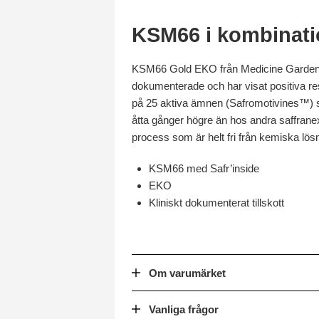
KSM66 i kombinati
KSM66 Gold EKO från Medicine Garden k
dokumenterade och har visat positiva resu
på 25 aktiva ämnen (Safromotivines™) sam
åtta gånger högre än hos andra saffrane
process som är helt fri från kemiska lö
KSM66 med Safr’inside
EKO
Kliniskt dokumenterat tillskott
Om varumärket
Vanliga frågor