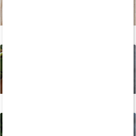
Recept: Pasta carbonara med ärtor
Läs artikel
Recept: Torsk med pepparrotssås & potatis
Läs artikel