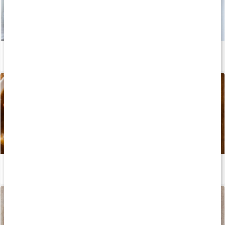
Recept: Proteinrik kycklingsallad
Läs artikel
Recept: Fettförbrännande chiligryta på högrev
Läs artikel