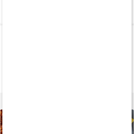
Vanliga frågor
Leverans & betalning
Produkttips
Andra har köpt
Andra har köpt
Andra har köp
108 kr
139 kr
188 k
Havssalt Grovmalet
Finkornigt salt
Havssalt Ströare
454 g
284 g
227 g
Lär dig mer