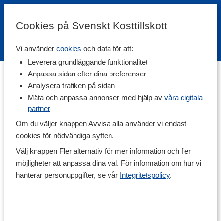
Cookies på Svenskt Kosttillskott
Vi använder
cookies
och data för att:
Fri frakt
Snabb leverans
Kundklubb
Leverera grundläggande funktionalitet
Hem
>
Livsmedel
>
Till Skafferiet
>
Salt
Anpassa sidan efter dina preferenser
Analysera trafiken på sidan
Mäta och anpassa annonser med hjälp av
våra digitala
partner
Om du väljer knappen Avvisa alla använder vi endast
cookies för nödvändiga syften.
Välj knappen Fler alternativ för mer information och fler
möjligheter att anpassa dina val. För information om hur vi
hanterar personuppgifter, se vår
Integritetspolicy
.