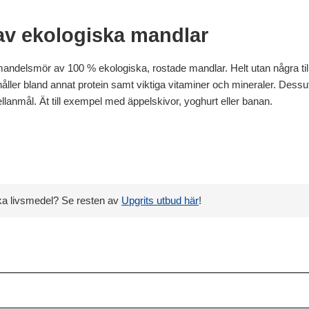
v ekologiska mandlar
ndelsmör av 100 % ekologiska, rostade mandlar. Helt utan några tills
åller bland annat protein samt viktiga vitaminer och mineraler. Dessut
ellanmål. Ät till exempel med äppelskivor, yoghurt eller banan.
ika livsmedel? Se resten av
Upgrits utbud här
!