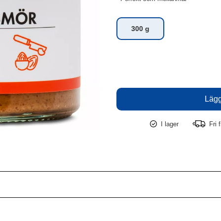
300 g
I lager
Fri f