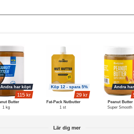
Andra har köpt
Köp 12 - spara 5%
Andra har
115 kr
29 kr
nut Butter
Fat-Pack Nutbutter
Peanut Butter
1 kg
1 st
Super Smooth
Lär dig mer