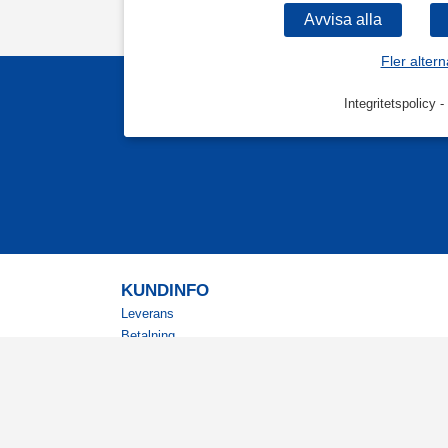
Fler altern
Integritetspolicy
-
KUNDINFO
Leverans
Betalning
Returer
Köpvillkor
Kundklubb
Studentrabatt