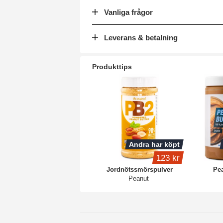
Vanliga frågor
Leverans & betalning
Produkttips
Andra har köpt
123 kr
Jordnötssmörspulver
Pea
Peanut