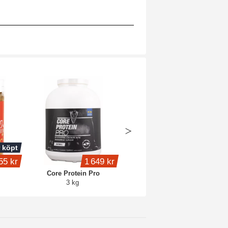
 köpt
Köp 4 - spara 15%
55 kr
1 649 kr
399 kr
Core Protein Pro
Whey Protein
3 kg
1 kg