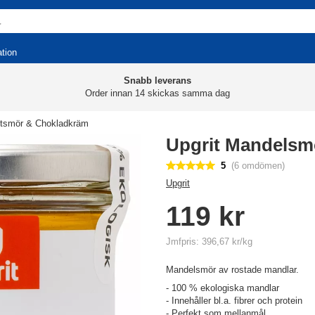
ation
Snabb leverans
Order innan 14 skickas samma dag
tsmör & Chokladkräm
Upgrit Mandels
5
(6 omdömen)
Upgrit
119 kr
Jmfpris: 396,67 kr/kg
Mandelsmör av rostade mandlar.
- 100 % ekologiska mandlar
- Innehåller bl.a. fibrer och protein
- Perfekt som mellanmål