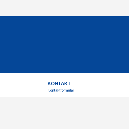
KONTAKT
Kontaktformulär
TELEFON
0220601001
Vardagar: 09:00-12:00
E-POST