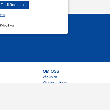
ativ
Köpvillkor
OM OSS
Vår vision
Våra varumärken
Vår historia
Tillgänglighet
Återförsäljare
Karriär
Samarbeten