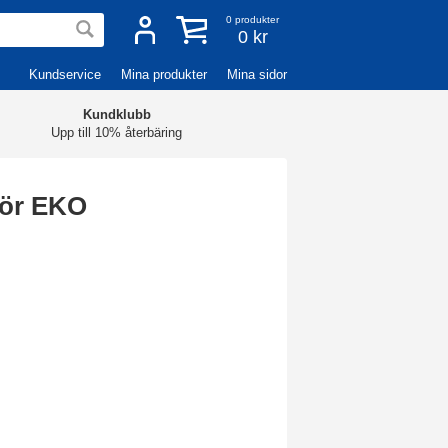
0
produkter
0 kr
Kundservice
Mina produkter
Mina sidor
Kundklubb
Upp till 10% återbäring
mör EKO