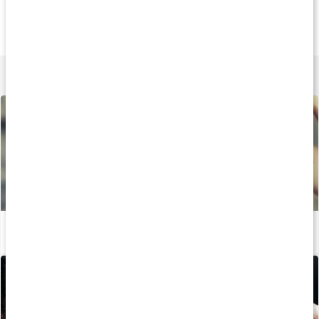
239 kr
339 kr
227 k
Collagen Marint
Core Collagen Pro
Collagen Plus
200 g
340 g
90 kaps
Lär dig mer
Bästa kosttillskotten för hud, hår och naglar
Läs artikel