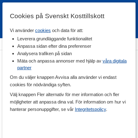
Cookies på Svenskt Kosttillskott
Vi använder
cookies
och data för att:
Fri frakt
Snabb leverans
Kundklubb
Leverera grundläggande funktionalitet
Hem
>
Hälsa
>
Kollagen
Anpassa sidan efter dina preferenser
Analysera trafiken på sidan
Mäta och anpassa annonser med hjälp av
våra digitala
partner
Om du väljer knappen Avvisa alla använder vi endast
cookies för nödvändiga syften.
Välj knappen Fler alternativ för mer information och fler
möjligheter att anpassa dina val. För information om hur vi
hanterar personuppgifter, se vår
Integritetspolicy
.