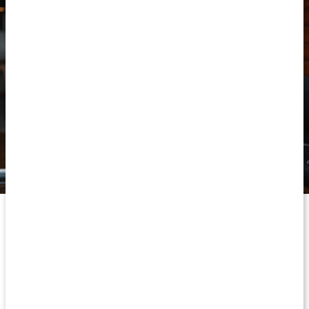
Varför kollagenpeptider?
Collagen Pulver Marint innehåller marint kollagen i hydrolyserad
form – även kallat peptidkollagen. Biotillgängligheten hos peptid-
kollagen är mycket hög och tack vare hur det är sammansatt tas
det upp mer effektivt av kroppen. Hydrolyseringen bryter ned