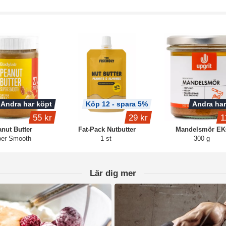
Andra har köpt
Köp 12 - spara 5%
Andra har
55 kr
29 kr
1
nut Butter
Fat-Pack Nutbutter
Mandelsmör E
er Smooth
1 st
300 g
Lär dig mer