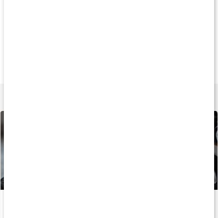
Köp 3 - spara 9%
Köp 3 - spara 11%
Köp 3 - spara 8
227 kr
149 kr
299 k
Core ZMA
Core Vitamins
Core ZMA Pro
180 kaps
60 kaps
180 kaps
Lär dig mer
5 tips för ökad muskelmassa
Läs artikel