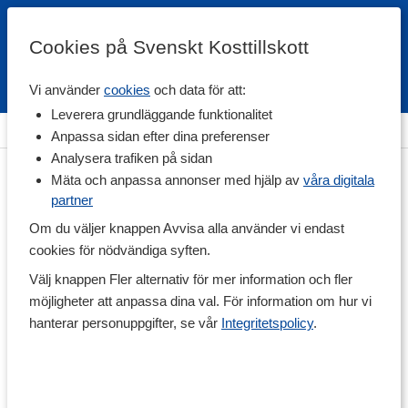
Cookies på Svenskt Kosttillskott
Vi använder
cookies
och data för att:
Fri frakt
Snabb leverans
Kundklubb
Leverera grundläggande funktionalitet
Hem
>
Vitaminer & Mineraler
>
Mineraler
>
ZMA
Anpassa sidan efter dina preferenser
Analysera trafiken på sidan
Mäta och anpassa annonser med hjälp av
våra digitala
partner
Om du väljer knappen Avvisa alla använder vi endast
cookies för nödvändiga syften.
Välj knappen Fler alternativ för mer information och fler
möjligheter att anpassa dina val. För information om hur vi
hanterar personuppgifter, se vår
Integritetspolicy
.