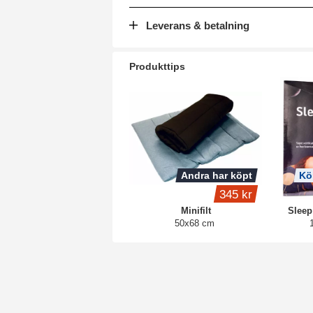
Leverans & betalning
Produkttips
Andra har köpt
Kö
345 kr
Minifilt
Sleep
50x68 cm