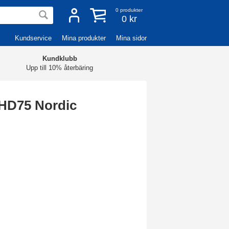
0
produkter
0 kr
Kundservice
Mina produkter
Mina sidor
Kundklubb
Upp till 10% återbäring
 HD75 Nordic