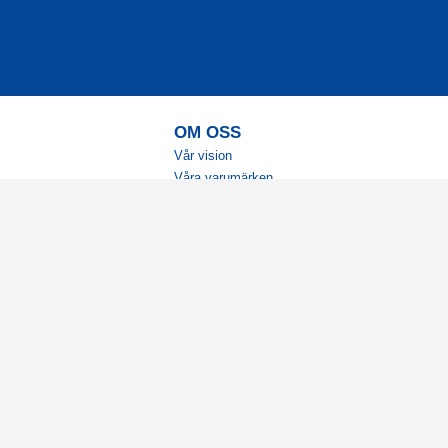
OM OSS
Vår vision
Våra varumärken
Vår historia
Tillgänglighet
Återförsäljare
Karriär
Samarbeten
Ambassadörsteam