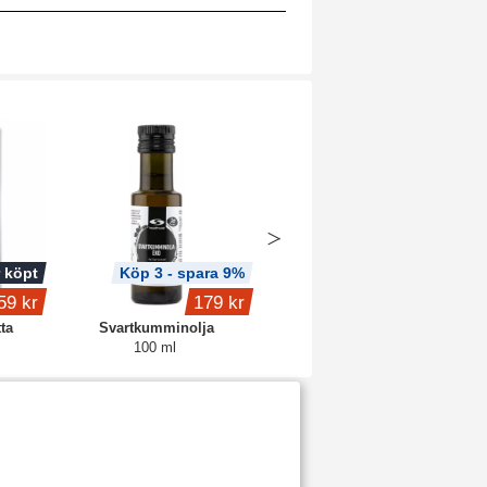
 köpt
Köp 3 - spara 9%
Köp 3 - spara 11%
59 kr
179 kr
325 kr
ta
Svartkumminolja
Diosmin+Hesperidin
100 ml
60 kaps