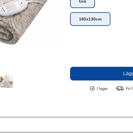
Grå
180x130cm
I lager
Fri f