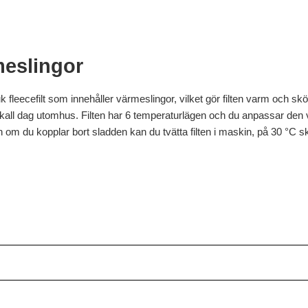
meslingor
leecefilt som innehåller värmeslingor, vilket gör filten varm och skön. 
 kall dag utomhus. Filten har 6 temperaturlägen och du anpassar de
 om du kopplar bort sladden kan du tvätta filten i maskin, på 30 °C sk