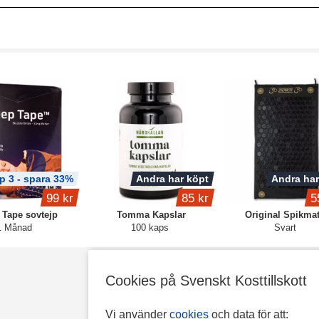
p 3 - spara 33%
Andra har köpt
Andra har
99 kr
85 kr
5
 Tape sovtejp
Tomma Kapslar
Original Spikmat
1 Månad
100 kaps
Svart
Cookies på Svenskt Kosttillskott
Vi använder
cookies
och data för att: