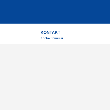
KONTAKT
Kontaktformulär
TELEFON
0220601001
Vardagar: 09:00-12:00
E-POST
info@svensktkosttillskott.se
MINA SIDOR
Logga in