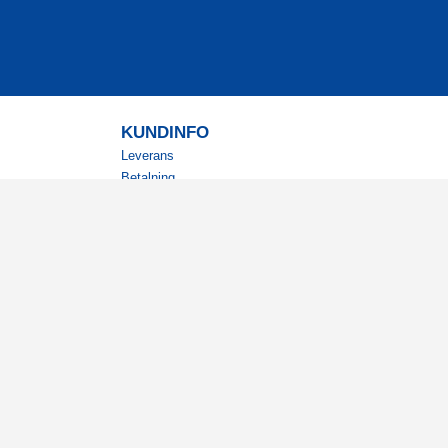
KUNDINFO
Leverans
Betalning
Returer
Köpvillkor
Kundklubb
Studentrabatt
Militärrabatt
Kontaktuppgifter Läkemedelsverket