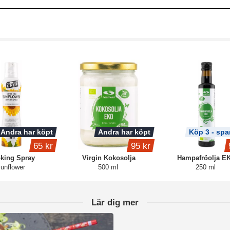
Andra har köpt
Andra har köpt
Köp 3 - spa
65 kr
95 kr
king Spray
Virgin Kokosolja
Hampafröolja E
unflower
500 ml
250 ml
Lär dig mer