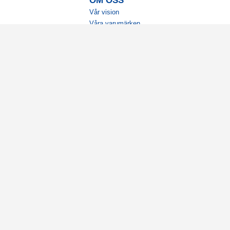
OM OSS
Vår vision
Våra varumärken
Vår historia
Tillgänglighet
Återförsäljare
Karriär
Samarbeten
Ambassadörsteam
Visselblåsning
Cookies
Integritetspolicy