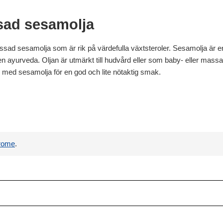
sad sesamolja
ssad sesamolja som är rik på värdefulla växtsteroler. Sesamolja är e
ayurveda. Oljan är utmärkt till hudvård eller som baby- eller massageol
n med sesamolja för en god och lite nötaktig smak.
rome
.