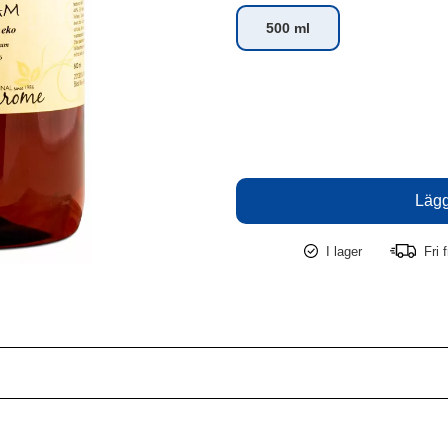
500 ml
I lager
Fri f