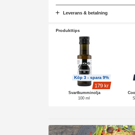
Leverans & betalning
Produkttips
Köp 3 - spara 9%
179 kr
Svartkumminolja
Coo
100 ml
S