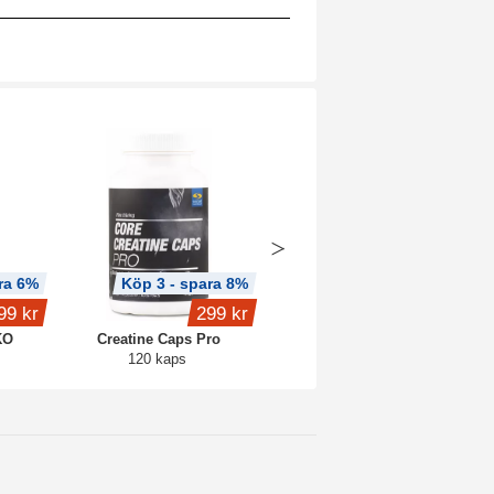
ra 6%
Köp 3 - spara 8%
Köp 3 - spara 9%
99 kr
299 kr
379 kr
KO
Creatine Caps Pro
NAD+
120 kaps
60 kaps