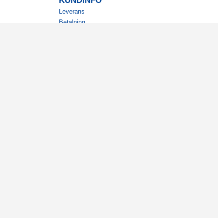
KUNDINFO
Leverans
Betalning
Returer
Köpvillkor
Kundklubb
Studentrabatt
Militärrabatt
Kontaktuppgifter Läkemedelsverket
7 Kungsängen. Orgnr: 556777‑0598.