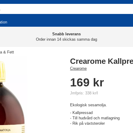
ation
Snabb leverans
Order innan 14 skickas samma dag
ja & Fett
Crearome Kallpr
Crearome
169 kr
Jmfpris: 338 kr/l
Ekologisk sesamolja.
- Kallpressad
- Till hudvård och matlagning
- Rik på växtsteroler