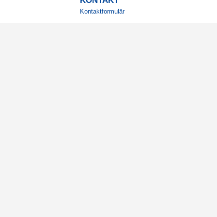
KONTAKT
Kontaktformulär
TELEFON
0220601001
Vardagar: 09:00-12:00
E-POST
info@svensktkosttillskott.se
MINA SIDOR
Logga in
© 2026 Svenskt Kosttillskott AB, Mätarvägen 6A, 1963