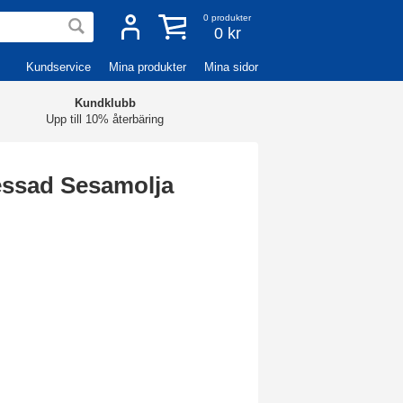
0
produkter
0 kr
Kundservice
Mina produkter
Mina sidor
Kundklubb
Upp till 10% återbäring
essad Sesamolja