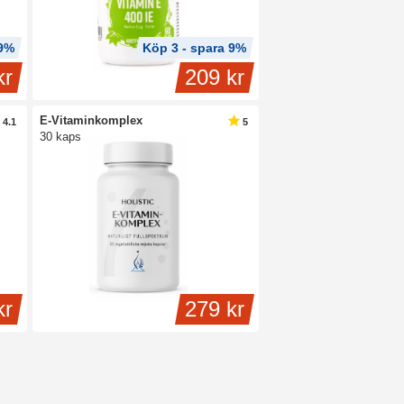
 9%
Köp 3 - spara 9%
kr
209 kr
E-Vitaminkomplex
4.1
5
30 kaps
kr
279 kr