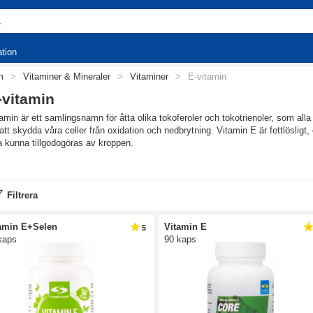
ation
m
>
Vitaminer & Mineraler
>
Vitaminer
>
E-vitamin
-vitamin
amin är ett samlingsnamn för åtta olika tokoferoler och tokotrienoler, som all
l att skydda våra celler från oxidation och nedbrytning. Vitamin E är fettlösligt,
 kunna tillgodogöras av kroppen.
tag och olika kosttillskott
 dagliga rekommenderade intaget är 8 mg för kvinnor och 10 mg för män samt 
Filtrera
tillskott med vitamin E i olika former och koncentrationer - perfekt för dig som 
ioxidanten vitamin E.
amin E+Selen
Vitamin E
5
kaps
90 kaps