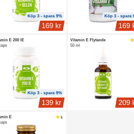
Köp 3 - spara 9%
Köp 3 - spara
169 kr
169 
amin E 200 IE
Vitamin E Flytande
kaps
50 ml
Köp 3 - spara 9%
139 kr
209 
amin E
5
kaps