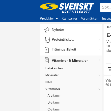
Produkter
Kampanjer
Varumärken
Inspir
He
Nyheter
E
Proteintillskott
Vit
til
Träningstillskott
ska
In
Vitaminer & Mineraler
Det
Betakaroten
kost
ant
Mineraler
Vit
NAD+
60 
Vitaminer
A-vitamin
B-vitamin
C-vitamin