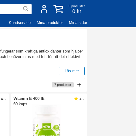
0
produkter
0 kr
Kundservice
Mina produkter
Mina sidor
a fungerar som kraftiga antioxidanter som hjälper
 och behöver intas med fett för att det effektivt
Läs mer
gravida. Här nedan finner du en rad olika
7
produkter
vill säkerställa ditt intag av den kraftiga
Vitamin E 400 IE
4.5
3.6
60 kaps