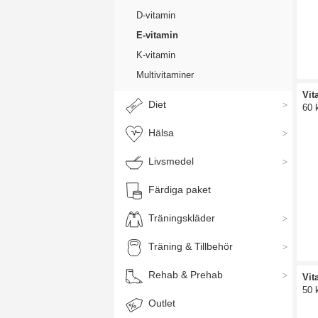
D-vitamin
E-vitamin
K-vitamin
Multivitaminer
Vit
Diet
60 
Hälsa
Livsmedel
Färdiga paket
Träningskläder
Träning & Tillbehör
Rehab & Prehab
Vit
50 
Outlet