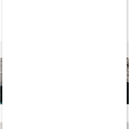
Köp 3 - spara 11%
Köp 3 - spara 11%
Köp 5 - spara 23
279 kr
239 kr
159 k
Arginine Complex
Arginin 1000
Core Arginine
180 kaps
60 tabl
200 g
Lär dig mer
Så fungerar aminosyran L-arginin
Läs artikel