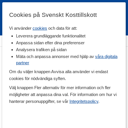
Cookies på Svenskt Kosttillskott
Vi använder
cookies
och data för att:
Fri frakt
Snabb leverans
Kundklubb
Leverera grundläggande funktionalitet
Hem
>
Hälsa
>
Sex & Lust
Anpassa sidan efter dina preferenser
Analysera trafiken på sidan
Mäta och anpassa annonser med hjälp av
våra digitala
partner
Om du väljer knappen Avvisa alla använder vi endast
cookies för nödvändiga syften.
Välj knappen Fler alternativ för mer information och fler
möjligheter att anpassa dina val. För information om hur vi
hanterar personuppgifter, se vår
Integritetspolicy
.