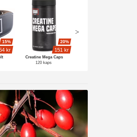
15%
20%
20%
54 kr
151 kr
191 kr
lt
Creatine Mega Caps
CreatineMonohydrate
120 kaps
500 g