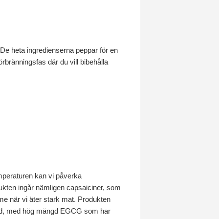
De heta ingredienserna peppar för en
rbränningsfas där du vill bibehålla
temperaturen kan vi påverka
kten ingår nämligen capsaiciner, som
e när vi äter stark mat. Produkten
så med, med hög mängd EGCG som har