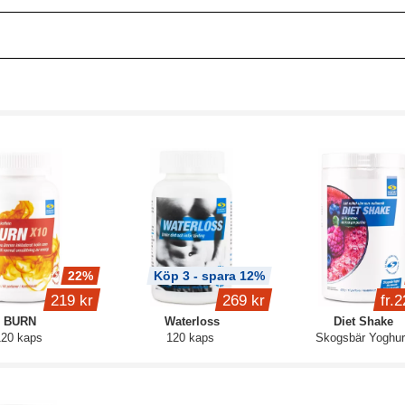
22%
Köp 3 - spara 12%
219 kr
269 kr
fr.
2
BURN
Waterloss
Diet Shake
120 kaps
120 kaps
Skogsbär Yoghur