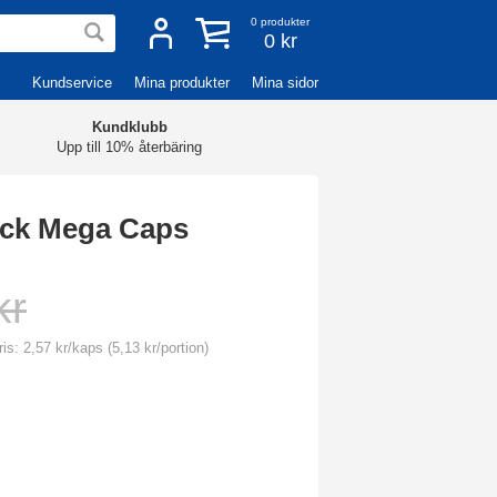
0
produkter
0 kr
Kundservice
Mina produkter
Mina sidor
Kundklubb
Upp till 10% återbäring
ck Mega Caps
kr
is: 2,57 kr/kaps (5,13 kr/portion)