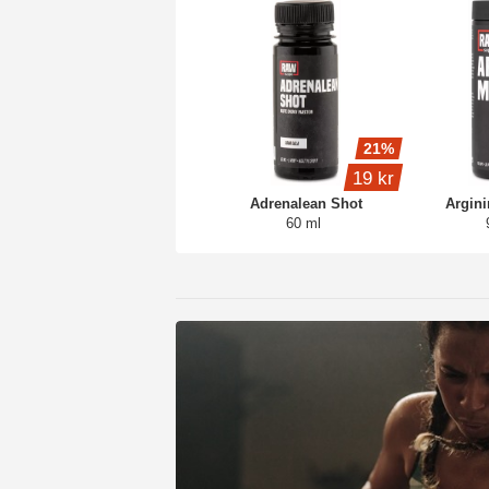
21%
19 kr
Adrenalean Shot
Argin
60 ml