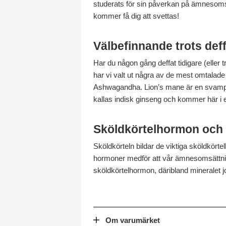
studerats för sin påverkan på ämnesomsä
kommer få dig att svettas!
Välbefinnande trots def
Har du någon gång deffat tidigare (eller t
har vi valt ut några av de mest omtalad
Ashwagandha. Lion’s mane är en svamp m
kallas indisk ginseng och kommer här i e
Sköldkörtelhormon och
Sköldkörteln bildar de viktiga sköldkört
hormoner medför att vår ämnesomsättning
sköldkörtelhormon, däribland mineralet jo
Om varumärket