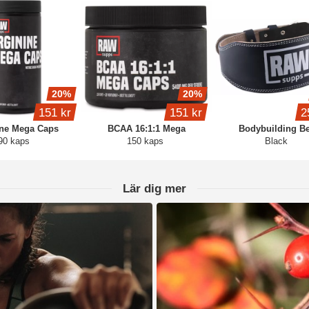
20%
20%
151 kr
151 kr
2
ine Mega Caps
BCAA 16:1:1 Mega
Bodybuilding Be
90 kaps
150 kaps
Black
Lär dig mer