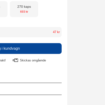
s
270 kaps
693 kr
47 kr
rakt!
Skickas omgående