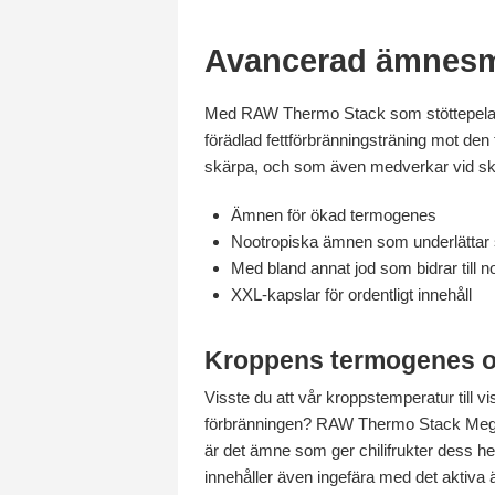
Avancerad ämnesmi
Med RAW Thermo Stack som stöttepelare 
förädlad fettförbränningsträning mot den
skärpa, och som även medverkar vid sk
Ämnen för ökad termogenes
Nootropiska ämnen som underlättar
Med bland annat jod som bidrar till 
XXL-kapslar för ordentligt innehåll
Kroppens termogenes oc
Visste du att vår kroppstemperatur till v
förbränningen? RAW Thermo Stack Mega C
är det ämne som ger chilifrukter dess h
innehåller även ingefära med det aktiv