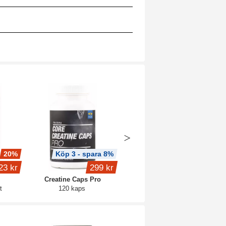
20%
Köp 3 - spara 8%
Köp 3 - spara 9%
23 kr
299 kr
189 kr
Creatine Caps Pro
Vitamin D3 5000 IE+
t
120 kaps
120 kaps