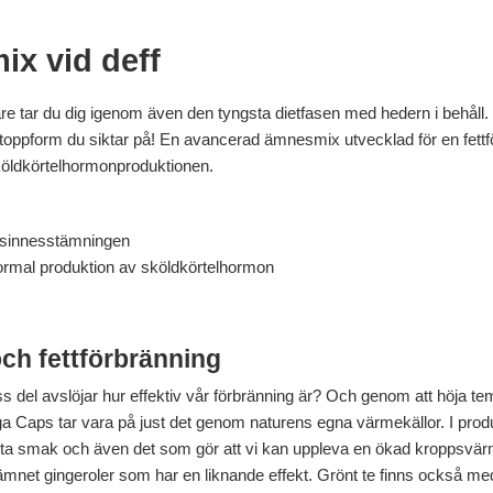
x vid deff
tar du dig igenom även den tyngsta dietfasen med hedern i behåll. 
 toppform du siktar på! En avancerad ämnesmix utvecklad för en fettfö
öldkörtelhormonproduktionen.
 sinnesstämningen
normal produktion av sköldkörtelhormon
h fettförbränning
iss del avslöjar hur effektiv vår förbränning är? Och genom att höja 
aps tar vara på just det genom naturens egna värmekällor. I produ
eta smak och även det som gör att vi kan uppleva en ökad kroppsvärm
a ämnet gingeroler som har en liknande effekt. Grönt te finns ock