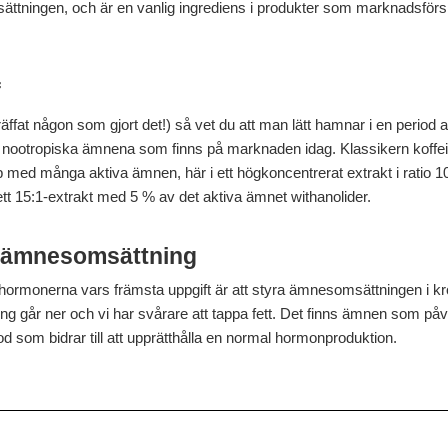
ttningen, och är en vanlig ingrediens i produkter som marknadsförs
f
räffat någon som gjort det!) så vet du att man lätt hamnar i en period a
e nootropiska ämnena som finns på marknaden idag. Klassikern koffei
ed många aktiva ämnen, här i ett högkoncentrerat extrakt i ratio 
tt 15:1-extrakt med 5 % av det aktiva ämnet withanolider.
 ämnesomsättning
elhormonerna vars främsta uppgift är att styra ämnesomsättningen i k
 går ner och vi har svårare att tappa fett. Det finns ämnen som på
d som bidrar till att upprätthålla en normal hormonproduktion.