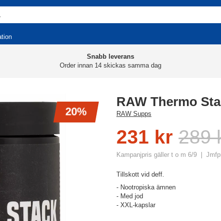
ation
Snabb leverans
Order innan 14 skickas samma dag
RAW Thermo Sta
20%
RAW Supps
231 kr
289 
Kampanjpris gäller t o m 6/9
Jmfpr
Tillskott vid deff.
- Nootropiska ämnen
- Med jod
- XXL-kapslar