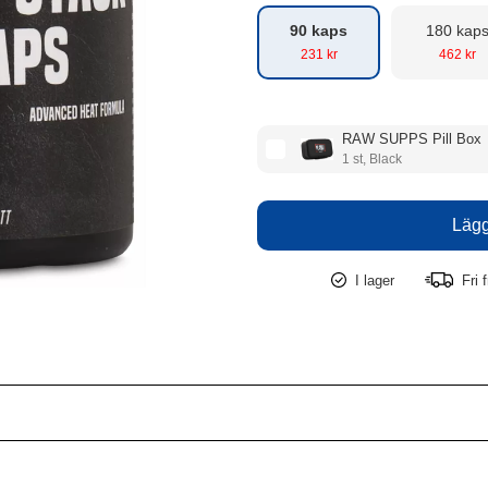
90 kaps
180 kap
231 kr
462 kr
RAW SUPPS Pill Box
1 st, Black
I lager
Fri f