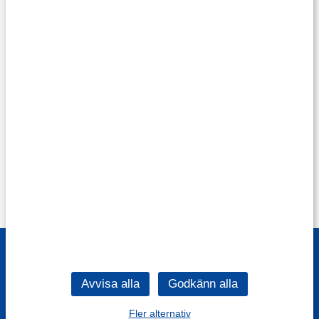
Fler alternativ