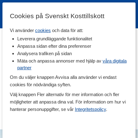
Cookies på Svenskt Kosttillskott
Vi använder
cookies
och data för att:
Aktuella artiklar
|
Kost & kosttillskott
|
Träning & målsättning
|
Leverera grundläggande funktionalitet
Recept
|
Ambassadörer
Anpassa sidan efter dina preferenser
Analysera trafiken på sidan
Calisthenics - Styrka och
Mäta och anpassa annonser med hjälp av
våra digitala
partner
uthållighet med kroppsvikt
Om du väljer knappen Avvisa alla använder vi endast
cookies för nödvändiga syften.
Calisthenics, även kallat street workout, är en
Välj knappen Fler alternativ för mer information och fler
träningsform där ditt främsta redskap är din egen
möjligheter att anpassa dina val. För information om hur vi
kroppsvikt för att bygga styrka, förbättra rörligheten
hanterar personuppgifter, se vår
Integritetspolicy
.
och öka uthålligheten - allt med enkla och effektiva
övningar som du kan utföra var som helst!