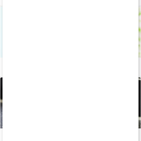
Recept: Gör kalorifri BCAA isglass hemma
Läs artikel
BCAA-isglass med hallon
Läs artikel