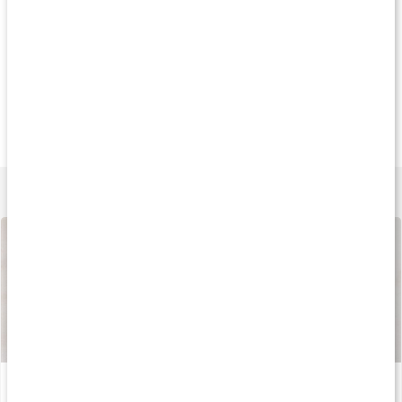
21%
20%
15
19 kr
151 kr
254 k
Adrenalean Shot
Arginine Mega Caps
Bodybuilding Bel
60 ml
90 kaps
Black
Lär dig mer
Så tillverkas våra kapslar och tabletter
Läs artikel