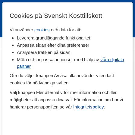
Cookies på Svenskt Kosttillskott
Vi använder
cookies
och data för att:
Fri frakt
Snabb leverans
Kundklubb
Leverera grundläggande funktionalitet
Hem
>
Träningstillskott
>
Aminosyror
>
BCAA
Anpassa sidan efter dina preferenser
Analysera trafiken på sidan
Mäta och anpassa annonser med hjälp av
våra digitala
partner
Om du väljer knappen Avvisa alla använder vi endast
cookies för nödvändiga syften.
Välj knappen Fler alternativ för mer information och fler
möjligheter att anpassa dina val. För information om hur vi
hanterar personuppgifter, se vår
Integritetspolicy
.