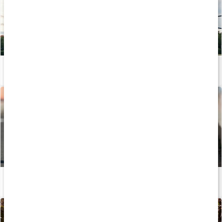
Calisthenics - Styrka och uthållighet med kroppsvikt
Läs artikel
Allt om långdistanslöpning
Läs artikel