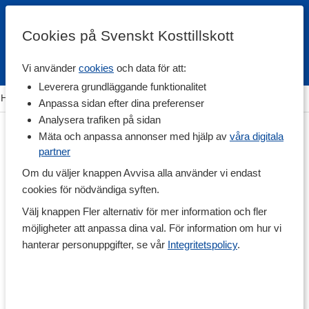
Cookies på Svenskt Kosttillskott
Vi använder
cookies
och data för att:
Fri frakt
Snabb leverans
Kundklubb
Leverera grundläggande funktionalitet
Hem
>
Träning & Tillbehör
>
Shakers, Vattenflaskor & Dosett
Anpassa sidan efter dina preferenser
Analysera trafiken på sidan
Mäta och anpassa annonser med hjälp av
våra digitala
partner
Om du väljer knappen Avvisa alla använder vi endast
cookies för nödvändiga syften.
Välj knappen Fler alternativ för mer information och fler
möjligheter att anpassa dina val. För information om hur vi
hanterar personuppgifter, se vår
Integritetspolicy
.