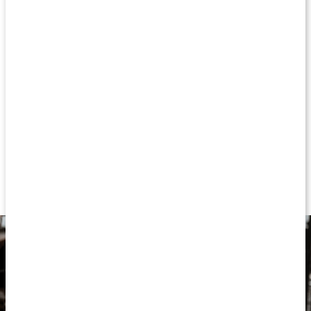
Bottle är sportflaskan som håller närmare en liter dryck vid den
perfekta temperaturen; varma drycker i upp till 12 timmar och
kalla drycker i upp till 24 timmar. Livsmedelsklassat 18/8 rostfritt
stål säkrar en långvarig hållbarhet för din dryck. Flaskan har ett
smidigt handtag som gör den enkel att bära, och dessutom är
korken läckagesäker. Upplev RAW Supps Insulated Sports
Bottle – en flaska som är robust, håller rätt temperatur och inte
ger vika på sin funktionalitet!
För ultimat temperatur och hållbarhet
Praktiskt handtag och läckagesäker kork
Rymmer närmare en liter (960 ml)