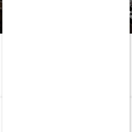
Håll törsten i schack med RAW Supps Insulated Sports Bottle.
Om varumärket
Vanliga frågor
Leverans & betalning
Produkttips