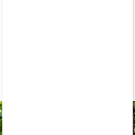
(Snow Fungus)? Tremella anses återfukta huden inifrån och ut,
och förknippas med både hyaluronsyra och kollagen – ämnen
som inte gått obemärkt förbi dem som vill ge huden det allra
bästa! Tremella anses kunna bidra med en rad egenskaper som
stöttar huden, inifrån och ut. Healthwell Tremella Beauty
innehåller 500 mg tremellaextrakt per kapsel, med en
rekommenderad dos på 1-2 kapslar per dag.
500 mg tremellaextrakt per kapsel
20 % aktiva polysackarider
Snösvamp - Tremella fuciformis
Används för hudens fuktbalans
Populär inom skönhet och anti-age