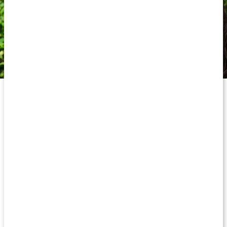
Tremella – naturens egen hyaluronsyra
Tremellans kraftigt fuktbindande aktiva ämnen har gjort att
svampen ofta jämförs med hyaluronsyra – en ledande ingrediens
i skönhetstillskott och i hudvård inom kategorierna anti-age och
fuktgivare.Tremellas fuktbindande egenskaper är en av
anledningarna till att den ofta nämns i samband med anti-age,
men den förknippas även med kollagen som är en välanvänd
ingrediens i produkter som anses sakta upp hudens åldrande.
Dessutom anses tremella kunna bidra till en ökad elasticitet i
huden och en jämnare hudton – egenskaper som kan ge känslan