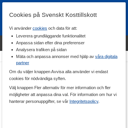
Cookies på Svenskt Kosttillskott
Vi använder
cookies
och data för att:
Fri frakt
Snabb leverans
Kundklubb
Leverera grundläggande funktionalitet
Bara idag! Handla varumärket Svenskt Kosttillskott för 600 kr & få
Anpassa sidan efter dina preferenser
shaker på köpet. »
Analysera trafiken på sidan
Hem
>
Hälsa
>
Svampar
Mäta och anpassa annonser med hjälp av
våra digitala
partner
Om du väljer knappen Avvisa alla använder vi endast
cookies för nödvändiga syften.
Välj knappen Fler alternativ för mer information och fler
möjligheter att anpassa dina val. För information om hur vi
hanterar personuppgifter, se vår
Integritetspolicy
.