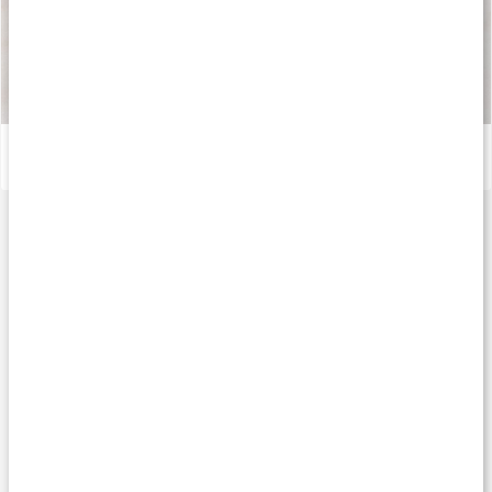
Så tillverkas våra kapslar och tabletter
Läs artikel