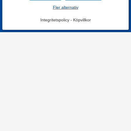
Fler alternativ
Integritetspolicy
-
Köpvillkor
KONTAKT
Kontaktformulär
TELEFON
0220601001