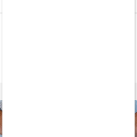
Leverans & betalning
Produkttips
Tips
Köp 3 - spara 9%
Köp 3 - spara 9
249 kr
227 kr
219 k
Probiotic Premium
Probiotic Vital
Enzym Balans
30 kaps
90 kaps
90 kaps
Lär dig mer