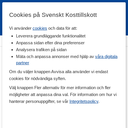
Cookies på Svenskt Kosttillskott
Vi använder
cookies
och data för att:
Fri frakt
Snabb leverans
Kundklubb
Leverera grundläggande funktionalitet
Hem
>
Hälsa
>
Mage & Tarm
>
Mjölksyrabakterier
Anpassa sidan efter dina preferenser
Analysera trafiken på sidan
Mäta och anpassa annonser med hjälp av
våra digitala
partner
Om du väljer knappen Avvisa alla använder vi endast
cookies för nödvändiga syften.
Välj knappen Fler alternativ för mer information och fler
möjligheter att anpassa dina val. För information om hur vi
hanterar personuppgifter, se vår
Integritetspolicy
.