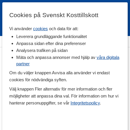
Cookies på Svenskt Kosttillskott
Vi använder
cookies
och data för att:
Fri frakt
Snabb leverans
Kundklubb
Leverera grundläggande funktionalitet
Hem
>
Träningstillskott
>
Aminosyror
>
Fenylalanin
Anpassa sidan efter dina preferenser
Analysera trafiken på sidan
Mäta och anpassa annonser med hjälp av
våra digitala
partner
Om du väljer knappen Avvisa alla använder vi endast
cookies för nödvändiga syften.
Välj knappen Fler alternativ för mer information och fler
möjligheter att anpassa dina val. För information om hur vi
hanterar personuppgifter, se vår
Integritetspolicy
.