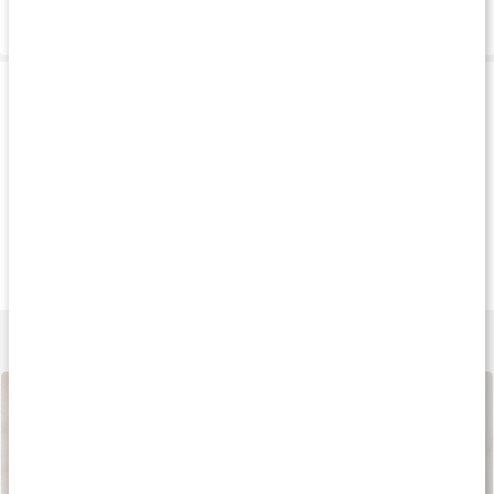
Leverans & betalning
Produkttips
Köp 3 - spara 11%
Andra har köpt
Köp 4 - spara 24
209 kr
225 kr
95 k
Fenylalanin 500
DLPA
Core Glycine Pulv
60 kaps
50 kaps
200 g
Lär dig mer