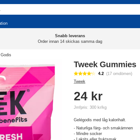
ation
Snabb leverans
Order innan 14 skickas samma dag
Godis
Tweek Gummies
4.2
(17 omdömen)
Tweek
24 kr
Jmfpris: 300 kr/kg
Gelégodis med låg kalorihalt.
- Naturliga färg- och smakämnen
- Mindre socker
- Lakrits eller fruktsmak