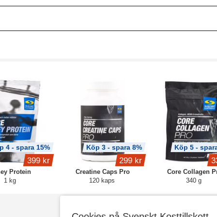
p 4 - spara 15%
Köp 3 - spara 8%
Köp 5 - spar
399 kr
299 kr
3
ey Protein
Creatine Caps Pro
Core Collagen P
1 kg
120 kaps
340 g
Cookies på Svenskt Kosttillskott