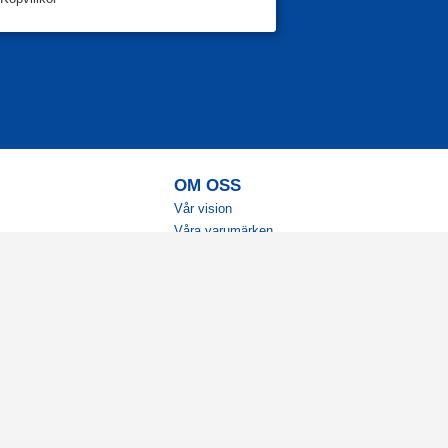
OM OSS
Vår vision
Våra varumärken
Vår historia
Tillgänglighet
Återförsäljare
Karriär
Samarbeten
Ambassadörsteam