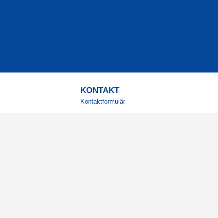
KONTAKT
Kontaktformulär
TELEFON
0220601001
Vardagar: 09:00-12:00
E-POST
info@svensktkosttillskott.se
MINA SIDOR
Logga in