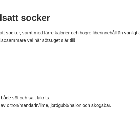
lsatt socker
 socker, samt med färre kalorier och högre fiberinnehåll än vanligt g
sosammare val när sötsuget slår till!
både söt och salt lakrits.
av citron/mandarin/lime, jordgubb/hallon och skogsbär.