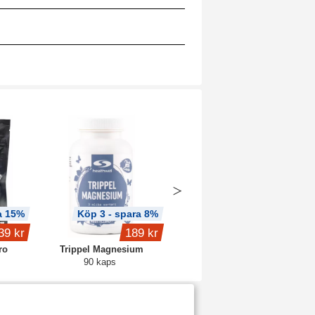
a 15%
Köp 3 - spara 8%
Köp 2 - spara 6%
39 kr
189 kr
fr.
159 kr
ro
Trippel Magnesium
Core Creatine
90 kaps
Blue raspberry