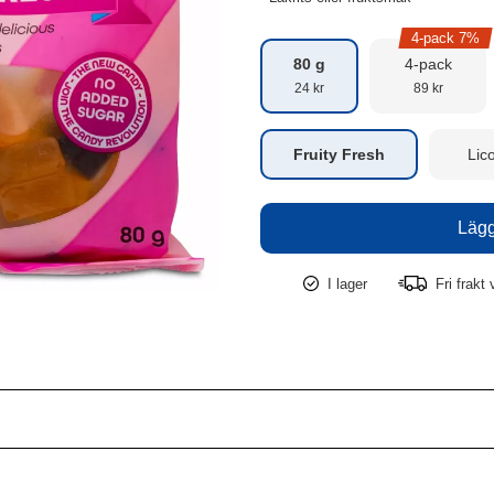
4-pack 7%
80 g
4-pack
24 kr
89 kr
Fruity Fresh
Lic
I lager
Fri frakt 