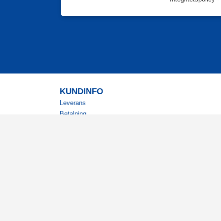
KUNDINFO
Leverans
Betalning
Returer
Köpvillkor
Kundklubb
Studentrabatt
Militärrabatt
Kontaktuppgifter Läkemedelsverket