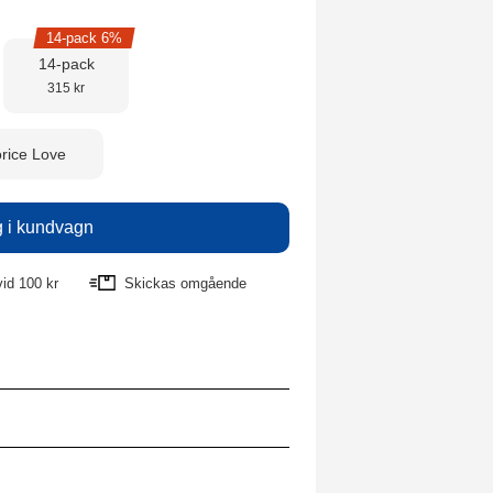
14-pack 6%
14-pack
315 kr
orice Love
vid 100 kr
Skickas omgående