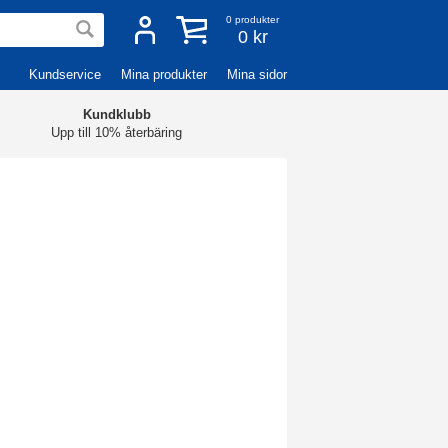
0
produkter
0 kr
Kundservice
Mina produkter
Mina sidor
Kundklubb
Upp till 10% återbäring