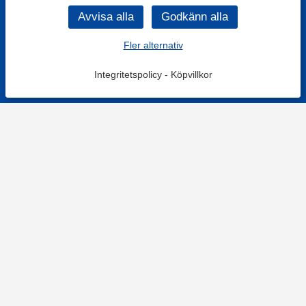
Fler alternativ
Integritetspolicy
-
Köpvillkor
Filtrera
Popularitet
KONTAKT
Kontaktformulär
TELEFON