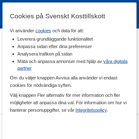
Cookies på Svenskt Kosttillskott
Vi använder
cookies
och data för att:
Hem
>
Varumärken
Leverera grundläggande funktionalitet
Anpassa sidan efter dina preferenser
Slender Chef
Analysera trafiken på sidan
Mäta och anpassa annonser med hjälp av
våra digitala
partner
I Slender Chefs sortiment hittar du en serie livsmedel med extra
lågt kaloriinnehåll. Slender Chef är väldigt uppskattat av personer
Om du väljer knappen Avvisa alla använder vi endast
som går på lågkaloridiet och vill hålla nere på kalorierna utan att
cookies för nödvändiga syften.
behöva äta torr, tråkig eller smaklös mat. I sortimentet hittar du
salta och söta såser, bars, oljor samt shiratakiris- och spaghetti.
Välj knappen Fler alternativ för mer information och fler
Vad är Slender Chef?
Läs mer
möjligheter att anpassa dina val. För information om hur vi
Slender Chef är ett varumärke under Golden Athlete, ett svenskt
hanterar personuppgifter, se vår
Integritetspolicy
.
företag som håller hälsa och träning varmt om hjärtat. De vill
Olive Oil Spray
Cooking Spray
kunna inspirera och engagera människor till att vilja träna och äta
200 ml
Sunflower
mer hälsosamt.
Hur många kalorier innehåller en sås från Slender Chef?