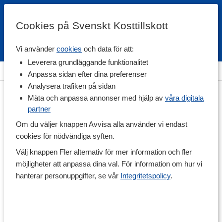
Cookies på Svenskt Kosttillskott
Vi använder
cookies
och data för att:
Fri frakt
Snabb leverans
Kundklubb
Leverera grundläggande funktionalitet
Hem
>
Livsmedel
>
Till Skafferiet
>
Sås & Vinäger
Anpassa sidan efter dina preferenser
Analysera trafiken på sidan
Mäta och anpassa annonser med hjälp av
våra digitala
partner
Om du väljer knappen Avvisa alla använder vi endast
cookies för nödvändiga syften.
Välj knappen Fler alternativ för mer information och fler
möjligheter att anpassa dina val. För information om hur vi
hanterar personuppgifter, se vår
Integritetspolicy
.