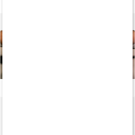
Whipped Protein Bar
Core Protein Bar 2.0
One Meal Bar
Whipped Chocolate
1 st
Toffee
Lär dig mer
Så väljer du rätt proteinbar
Läs artikel