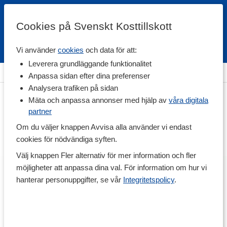
Cookies på Svenskt Kosttillskott
Vi använder
cookies
och data för att:
Fri frakt
Snabb leverans
Kundklubb
Leverera grundläggande funktionalitet
Hem
>
Livsmedel
>
Färdiga mål & Mellanmål
>
Dietmål
Anpassa sidan efter dina preferenser
Analysera trafiken på sidan
Mäta och anpassa annonser med hjälp av
våra digitala
partner
Om du väljer knappen Avvisa alla använder vi endast
cookies för nödvändiga syften.
Välj knappen Fler alternativ för mer information och fler
möjligheter att anpassa dina val. För information om hur vi
hanterar personuppgifter, se vår
Integritetspolicy
.