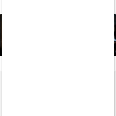
Det här bör du veta när du börjar styrketräna
Läs artikel
Stor guide: Så bygger du starka axlar
Läs artikel