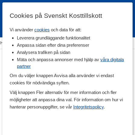
Cookies på Svenskt Kosttillskott
Vi använder
cookies
och data för att:
Fri frakt
Snabb leverans
Kundklubb
Leverera grundläggande funktionalitet
Hem
>
Träning & Tillbehör
>
Shakers, Vattenflaskor & Dosett
Anpassa sidan efter dina preferenser
Analysera trafiken på sidan
Mäta och anpassa annonser med hjälp av
våra digitala
partner
Om du väljer knappen Avvisa alla använder vi endast
cookies för nödvändiga syften.
Välj knappen Fler alternativ för mer information och fler
möjligheter att anpassa dina val. För information om hur vi
hanterar personuppgifter, se vår
Integritetspolicy
.