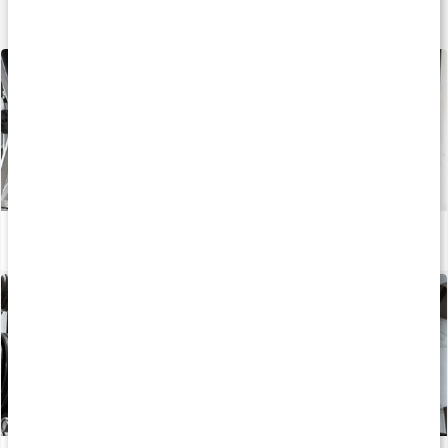
Lär dig mer
Push, pull, legs - en effektiv träningssplit
Läs artikel