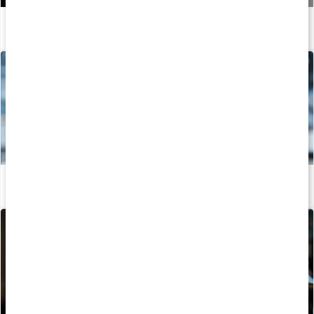
Så äter du innan träning: 5 pre-workout-snacks
Läs artikel
Det här bör du veta när du börjar styrketräna
Läs artikel