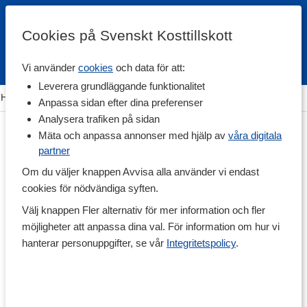
Cookies på Svenskt Kosttillskott
Vi använder
cookies
och data för att:
Fri frakt
Snabb leverans
Kundklubb
Leverera grundläggande funktionalitet
Hem
>
Träning & Tillbehör
>
Shakers, Vattenflaskor & Dosett
Anpassa sidan efter dina preferenser
Analysera trafiken på sidan
Mäta och anpassa annonser med hjälp av
våra digitala
partner
Om du väljer knappen Avvisa alla använder vi endast
cookies för nödvändiga syften.
Välj knappen Fler alternativ för mer information och fler
möjligheter att anpassa dina val. För information om hur vi
hanterar personuppgifter, se vår
Integritetspolicy
.