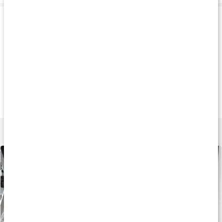
Produkttips
69%
20%
69
12 kr
47 kr
18 k
Core Smartshake
RAW SmartShake
Core SmartShak
600ml
800 ml
White Transparen
White
Lär dig mer