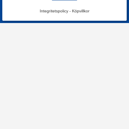
Integritetspolicy
-
Köpvillkor
KONTAKT
Kontaktformulär
TELEFON
0220601001
Vardagar: 09:00-12:00