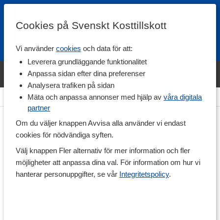
Cookies på Svenskt Kosttillskott
Vi använder
cookies
och data för att:
Fri frakt
Snabb leverans
Kundklubb
Leverera grundläggande funktionalitet
Bara idag! Handla varumärket Svenskt Kosttillskott för 600 kr & få
Anpassa sidan efter dina preferenser
shaker på köpet. »
Analysera trafiken på sidan
Hem
>
Träningskläder
>
Tröjor
>
Hoodies
Mäta och anpassa annonser med hjälp av
våra digitala
partner
Om du väljer knappen Avvisa alla använder vi endast
cookies för nödvändiga syften.
Välj knappen Fler alternativ för mer information och fler
möjligheter att anpassa dina val. För information om hur vi
hanterar personuppgifter, se vår
Integritetspolicy
.