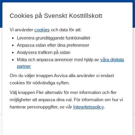
Cookies på Svenskt Kosttillskott
Vi använder
cookies
och data för att:
Hem
>
Varumärken
Leverera grundläggande funktionalitet
Anpassa sidan efter dina preferenser
Tiger Balsam
Analysera trafiken på sidan
Mäta och anpassa annonser med hjälp av
våra digitala
partner
Tiger Balsam är en österländsk natursalva som härstammar från
Indonesien och som idag används av miljontals människor
Om du väljer knappen Avvisa alla använder vi endast
världen över. Tiger Balsam utvecklades på 1870-talet av
cookies för nödvändiga syften.
Burmesiska herbalisten Aw Chu Kin vars söner efter faderns död
förfinade produkten och började sprida den. Tiger Balsam består
Välj knappen Fler alternativ för mer information och fler
av växtbaserade ingredienser och finns i tre olika varianter för
möjligheter att anpassa dina val. För information om hur vi
olika typer av besvär och behov.
hanterar personuppgifter, se vår
Integritetspolicy
.
Tiger Balsam Röd
Tiger Balsam Vit
19 g
19 g