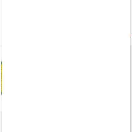
75 kr
75 kr
4.8
Tiger Balsam Soft
25 g
79 kr
4.7