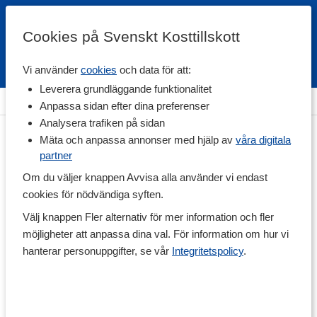
Cookies på Svenskt Kosttillskott
Vi använder
cookies
och data för att:
Fri frakt
Snabb leverans
Kundklubb
Leverera grundläggande funktionalitet
Hem
>
Hälsa
>
Led & Muskelbesvär
>
Liniment & Salvor
Anpassa sidan efter dina preferenser
Analysera trafiken på sidan
Mäta och anpassa annonser med hjälp av
våra digitala
partner
Om du väljer knappen Avvisa alla använder vi endast
cookies för nödvändiga syften.
Välj knappen Fler alternativ för mer information och fler
möjligheter att anpassa dina val. För information om hur vi
hanterar personuppgifter, se vår
Integritetspolicy
.