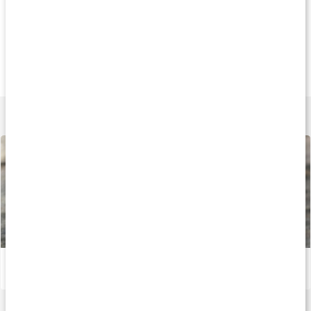
Tips
Andra har köpt
20
149 kr
75 kr
108 k
Linnex Stick
Tiger Balsam Röd
Linimentgel Trik
50 g
19 g
250 ml
Lär dig mer
Gör eget liniment
Läs artikel