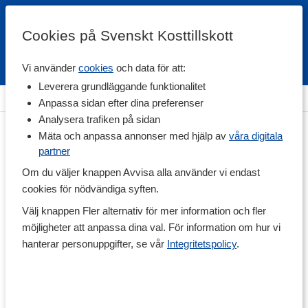
Cookies på Svenskt Kosttillskott
Vi använder
cookies
och data för att:
Fri frakt
Snabb leverans
Kundklubb
Leverera grundläggande funktionalitet
Hem
>
Hälsa
>
Led & Muskelbesvär
>
Liniment & Salvor
Anpassa sidan efter dina preferenser
Analysera trafiken på sidan
Mäta och anpassa annonser med hjälp av
våra digitala
partner
Om du väljer knappen Avvisa alla använder vi endast
cookies för nödvändiga syften.
Välj knappen Fler alternativ för mer information och fler
möjligheter att anpassa dina val. För information om hur vi
hanterar personuppgifter, se vår
Integritetspolicy
.