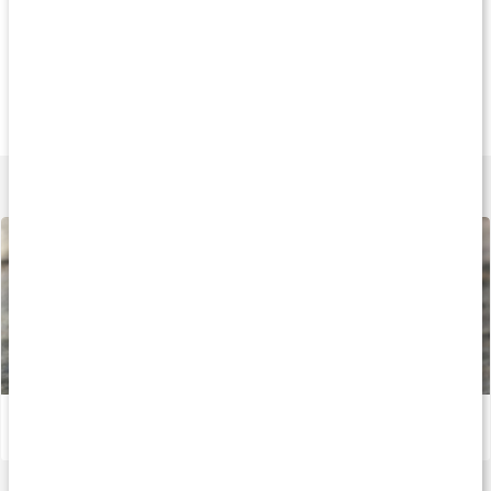
Tips
Andra har köpt
Andra har köp
149 kr
75 kr
75 k
Linnex Stick
Tiger Balsam Vit
Tiger Balsam Rö
50 g
19 g
19 g
Lär dig mer
Gör eget liniment
Läs artikel