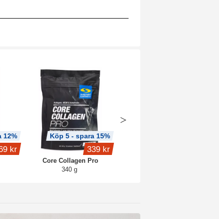
a 12%
Köp 5 - spara 15%
Köp 3 - spara 8%
69 kr
339 kr
189 kr
Core Collagen Pro
Trippel Magnesium
340 g
90 kaps