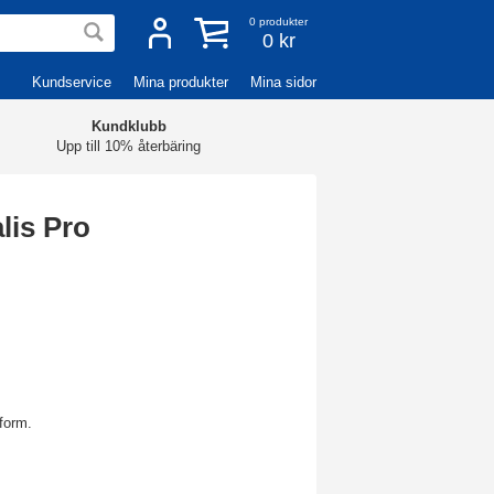
0
produkter
0 kr
Kundservice
Mina produkter
Mina sidor
Kundklubb
Upp till 10% återbäring
lis Pro
form.