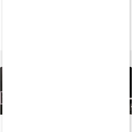
Andra har köpt
50%
50
249 kr
190 kr
220 k
Virtufit Foam Roller
Massage Roller
Trigger Point Roll
Svart
Svart
Svart
Lär dig mer
Återhämtning efter träning
Läs artikel