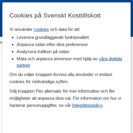
Cookies på Svenskt Kosttillskott
Vi använder
cookies
och data för att:
Fri frakt
Snabb leverans
Kundklubb
Leverera grundläggande funktionalitet
em
>
Träning & Tillbehör
>
Idrottsmassage
>
Triggerpunkter
Anpassa sidan efter dina preferenser
Analysera trafiken på sidan
Mäta och anpassa annonser med hjälp av
våra digitala
partner
Om du väljer knappen Avvisa alla använder vi endast
cookies för nödvändiga syften.
Välj knappen Fler alternativ för mer information och fler
möjligheter att anpassa dina val. För information om hur vi
hanterar personuppgifter, se vår
Integritetspolicy
.