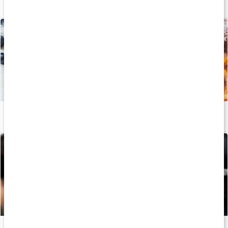
Så äter du innan träning: 5 pre-workout-snacks
Läs artikel
Recept: Proteinrik ugnspannkaka
Läs artikel