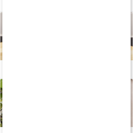
Recept: Proteinrika våfflor
Läs artikel
Recept: Proteinrika muffins med chokladfyllning
Läs artikel