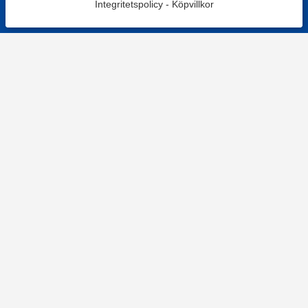
Integritetspolicy
-
Köpvillkor
KONTAKT
Kontaktformulär
TELEFON
0220601001
Vardagar: 09:00-12:00
E-POST