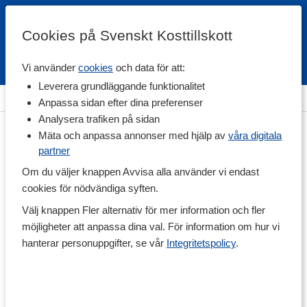
Cookies på Svenskt Kosttillskott
Vi använder
cookies
och data för att:
Fri frakt
Snabb leverans
Kundklubb
Leverera grundläggande funktionalitet
Hem
>
Proteintillskott
>
Proteinmåltider
Anpassa sidan efter dina preferenser
Analysera trafiken på sidan
Mäta och anpassa annonser med hjälp av
våra digitala
partner
Om du väljer knappen Avvisa alla använder vi endast
cookies för nödvändiga syften.
Välj knappen Fler alternativ för mer information och fler
möjligheter att anpassa dina val. För information om hur vi
hanterar personuppgifter, se vår
Integritetspolicy
.