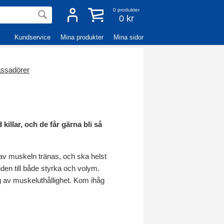
0
produkter
0 kr
Kundservice
Mina produkter
Mina sidor
ssadörer
illar, och de får gärna bli så
n av muskeln tränas, och ska helst
den till både styrka och volym.
ng av muskeluthållighet. Kom ihåg