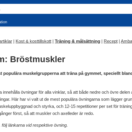
ation
rtiklar
|
Kost & kosttillskott
|
Träning & målsättning
|
Recept
|
Amba
m: Bröstmuskler
 populära muskelgrupperna att träna på gymmet, speciellt bland k
a innehålla övningar för alla vinklar, så att både nedre och övre dele
ngar. Här har vi valt ut de mest populära övningarna som lägger grun
 muskeluppbyggnad och styrka, och 12-15 repetitioner per set för träni
ånger först, så att muskler och axelleder är redo.
 följ länkarna vid respektive övning.