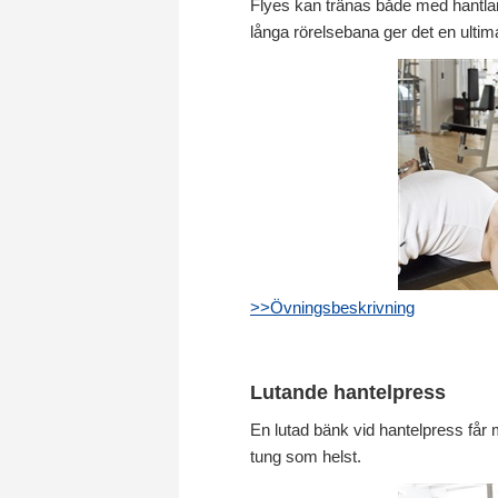
Flyes kan tränas både med hantlar
långa rörelsebana ger det en ultim
>>Övningsbeskrivning
Lutande hantelpress
En lutad bänk vid hantelpress får
tung som helst.