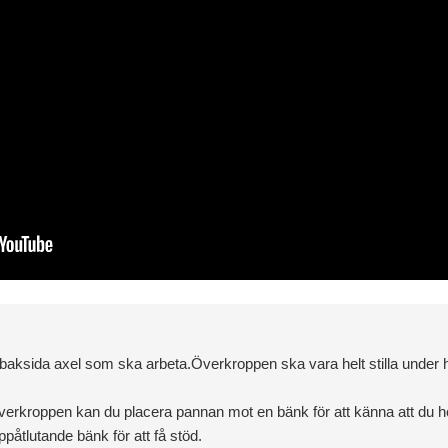
 baksida axel som ska arbeta.Överkroppen ska vara helt stilla under h
 överkroppen kan du placera pannan mot en bänk för att känna att du he
påtlutande bänk för att få stöd.