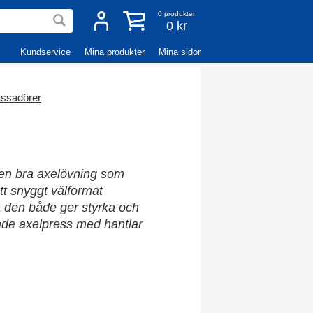
0
produkter
0 kr
Kundservice
Mina produkter
Mina sidor
ssadörer
r en bra axelövning som
ett snyggt välformat
å den både ger styrka och
nde axelpress med hantlar