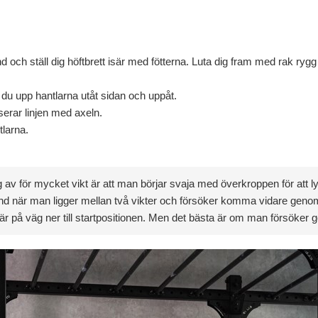
 och ställ dig höftbrett isär med fötterna. Luta dig fram med rak rygg
r du upp hantlarna utåt sidan och uppåt.
rar linjen med axeln.
tlarna.
 av för mycket vikt är att man börjar svaja med överkroppen för att lyc
land när man ligger mellan två vikter och försöker komma vidare geno
är på väg ner till startpositionen. Men det bästa är om man försöker g