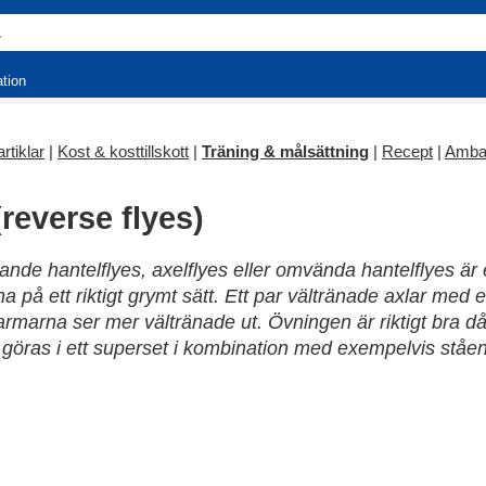
ation
rtiklar
|
Kost & kosttillskott
|
Träning & målsättning
|
Recept
|
Amba
reverse flyes)
tande hantelflyes, axelflyes eller omvända hantelflyes ä
a på ett riktigt grymt sätt. Ett par vältränade axlar med 
armarna ser mer vältränade ut. Övningen är riktigt bra d
göras i ett superset i kombination med exempelvis ståe