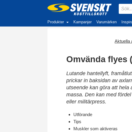
Produkter
Kampanjer
Varumärken
Inspir
Aktuella a
Omvända flyes (
Lutande hantellyft, framåtlu
prickar in baksidan av axlarn
utseende kan göra att hela 
massa. Den kan med fördel 
eller militärpress.
Utförande
Tips
Muskler som aktiveras