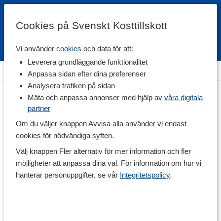
Cookies på Svenskt Kosttillskott
Vi använder
cookies
och data för att:
Fri frakt
Snabb leverans
Kundklubb
Leverera grundläggande funktionalitet
Hem
>
Vitaminer & Mineraler
>
Vitaminer
>
Multivitaminer
Anpassa sidan efter dina preferenser
Analysera trafiken på sidan
Mäta och anpassa annonser med hjälp av
våra digitala
partner
Om du väljer knappen Avvisa alla använder vi endast
cookies för nödvändiga syften.
Välj knappen Fler alternativ för mer information och fler
möjligheter att anpassa dina val. För information om hur vi
hanterar personuppgifter, se vår
Integritetspolicy
.