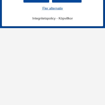
Fler alternativ
Integritetspolicy
-
Köpvillkor
KONTAKT
Kontaktformulär
TELEFON
0220601001