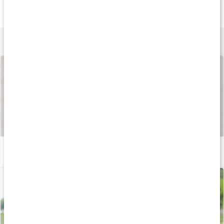
Vassleprotein
D3-vitamin 5000 IE
Holistic Kreatin
750 g
90 kaps
400 g
Lär dig mer
Så tillverkas våra kapslar och tabletter
Läs artikel